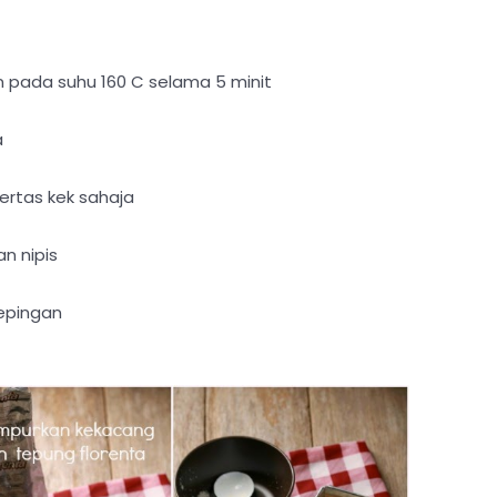
 pada suhu 160 C selama 5 minit
a
kertas kek sahaja
n nipis
kepingan