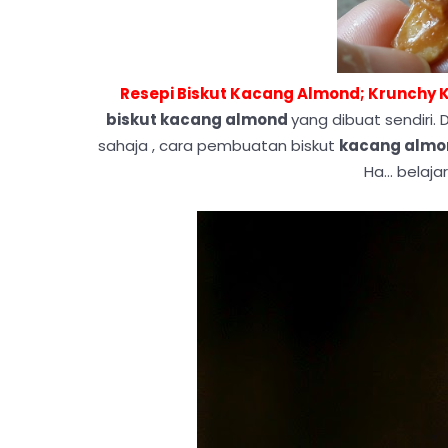
Resepi Biskut Kacang Almond; Krunchy
biskut kacang almond
yang dibuat sendiri. 
sahaja , cara pembuatan biskut
kacang almo
Ha... belaja