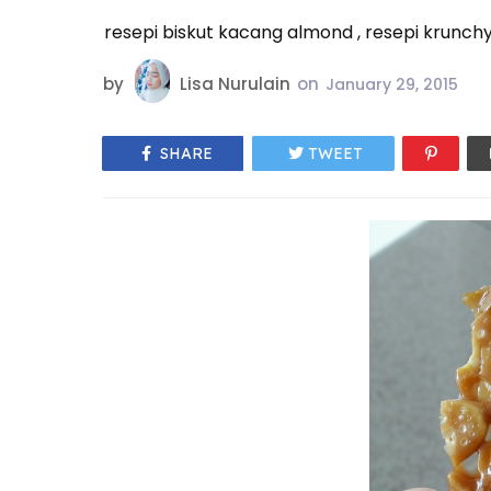
resepi biskut kacang almond , resepi krunc
by
Lisa Nurulain
on
January 29, 2015
SHARE
TWEET