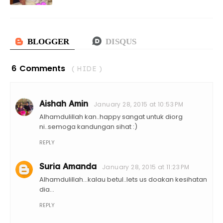
6 Comments
( HIDE )
Aishah Amin
January 28, 2015 at 10:53 PM
Alhamdulillah kan..happy sangat untuk diorg
ni..semoga kandungan sihat :)
REPLY
Suria Amanda
January 28, 2015 at 11:23 PM
Alhamdulillah...kalau betul..lets us doakan kesihatan
dia...
REPLY