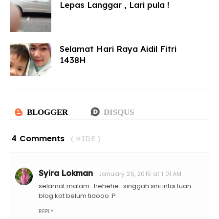
Lepas Langgar , Lari pula !
Selamat Hari Raya Aidil Fitri
1438H
4 Comments
( HIDE )
Syira Lokman
January 25, 2015 at 1:01 AM
selamat malam...hehehe...singgah sini intai tuan
blog kot belum tidooo :P
REPLY