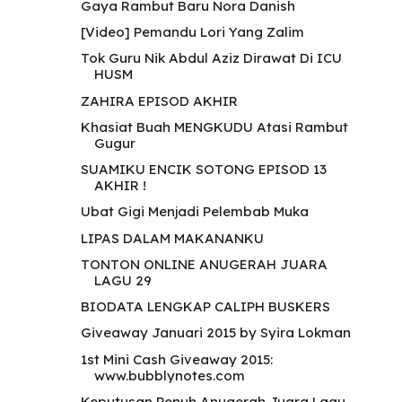
Gaya Rambut Baru Nora Danish
[Video] Pemandu Lori Yang Zalim
Tok Guru Nik Abdul Aziz Dirawat Di ICU
HUSM
ZAHIRA EPISOD AKHIR
Khasiat Buah MENGKUDU Atasi Rambut
Gugur
SUAMIKU ENCIK SOTONG EPISOD 13
AKHIR !
Ubat Gigi Menjadi Pelembab Muka
LIPAS DALAM MAKANANKU
TONTON ONLINE ANUGERAH JUARA
LAGU 29
BIODATA LENGKAP CALIPH BUSKERS
Giveaway Januari 2015 by Syira Lokman
1st Mini Cash Giveaway 2015:
www.bubblynotes.com
Keputusan Penuh Anugerah Juara Lagu