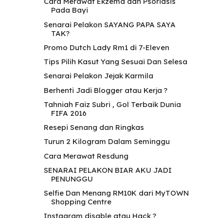
Cara Merawat Ekzema dan Psoriasis
Pada Bayi
Senarai Pelakon SAYANG PAPA SAYA
TAK?
Promo Dutch Lady Rm1 di 7-Eleven
Tips Pilih Kasut Yang Sesuai Dan Selesa
Senarai Pelakon Jejak Karmila
Berhenti Jadi Blogger atau Kerja ?
Tahniah Faiz Subri , Gol Terbaik Dunia
FIFA 2016
Resepi Senang dan Ringkas
Turun 2 Kilogram Dalam Seminggu
Cara Merawat Resdung
SENARAI PELAKON BIAR AKU JADI
PENUNGGU
Selfie Dan Menang RM10K dari MyTOWN
Shopping Centre
Instagram disable atau Hack ?