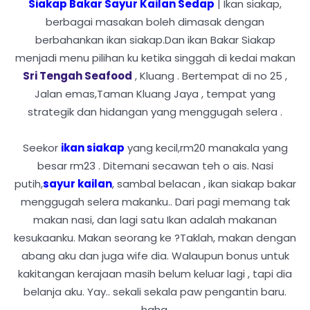
Siakap Bakar Sayur Kailan Sedap
| Ikan siakap,
berbagai masakan boleh dimasak dengan
berbahankan ikan siakap.Dan ikan Bakar Siakap
menjadi menu pilihan ku ketika singgah di kedai makan
Sri Tengah Seafood
, Kluang . Bertempat di no 25 ,
Jalan emas,Taman Kluang Jaya , tempat yang
strategik dan hidangan yang menggugah selera .
Seekor
ikan siakap
yang kecil,rm20 manakala yang
besar rm23 . Ditemani secawan teh o ais. Nasi
putih,
sayur kailan
, sambal belacan , ikan siakap bakar
menggugah selera makanku.. Dari pagi memang tak
makan nasi, dan lagi satu Ikan adalah makanan
kesukaanku. Makan seorang ke ?Taklah, makan dengan
abang aku dan juga wife dia. Walaupun bonus untuk
kakitangan kerajaan masih belum keluar lagi , tapi dia
belanja aku. Yay.. sekali sekala paw pengantin baru.
haha.