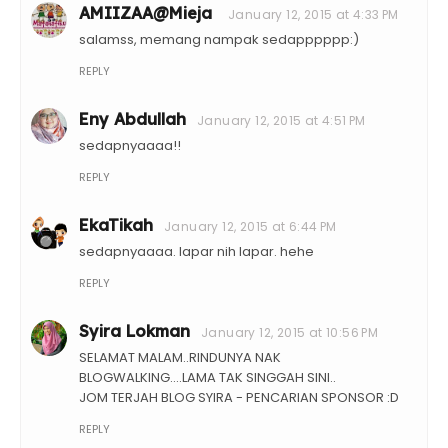
AMIIZAA@Mieja
January 12, 2015 at 4:33 PM
salamss, memang nampak sedapppppp:)
REPLY
Eny Abdullah
January 12, 2015 at 4:51 PM
sedapnyaaaa!!
REPLY
EkaTikah
January 12, 2015 at 6:44 PM
sedapnyaaaa. lapar nih lapar. hehe
REPLY
Syira Lokman
January 12, 2015 at 10:56 PM
SELAMAT MALAM..RINDUNYA NAK
BLOGWALKING....LAMA TAK SINGGAH SINI..
JOM TERJAH BLOG SYIRA - PENCARIAN SPONSOR :D
REPLY