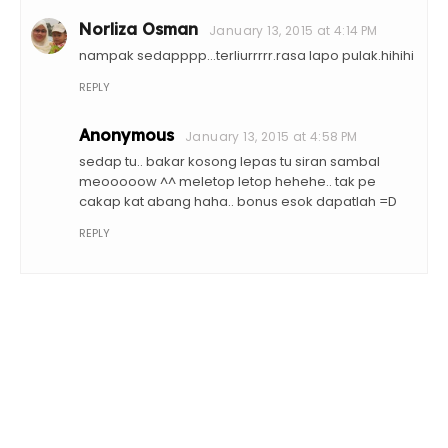
Norliza Osman
January 13, 2015 at 4:14 PM
nampak sedapppp...terliurrrrr.rasa lapo pulak.hihihi
REPLY
Anonymous
January 13, 2015 at 4:58 PM
sedap tu.. bakar kosong lepas tu siran sambal
meooooow ^^ meletop letop hehehe.. tak pe
cakap kat abang haha.. bonus esok dapatlah =D
REPLY