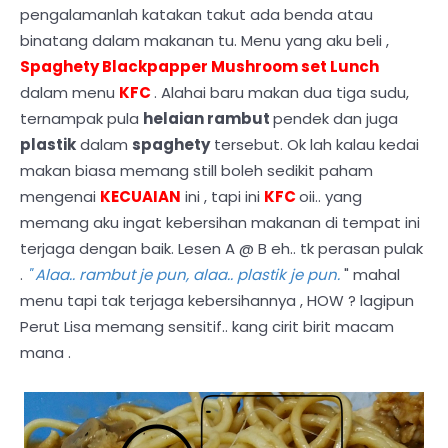
pengalamanlah katakan takut ada benda atau
binatang dalam makanan tu. Menu yang aku beli ,
Spaghety Blackpapper Mushroom set Lunch
dalam menu
KFC
. Alahai baru makan dua tiga sudu,
ternampak pula
helaian rambut
pendek dan juga
plastik
dalam
spaghety
tersebut. Ok lah kalau kedai
makan biasa memang still boleh sedikit paham
mengenai
KECUAIAN
ini , tapi ini
KFC
oii.. yang
memang aku ingat kebersihan makanan di tempat ini
terjaga dengan baik. Lesen A @ B eh.. tk perasan pulak
.
" Alaa.. rambut je pun, alaa.. plastik je pun.
" mahal
menu tapi tak terjaga kebersihannya , HOW ? lagipun
Perut Lisa memang sensitif.. kang cirit birit macam
mana .