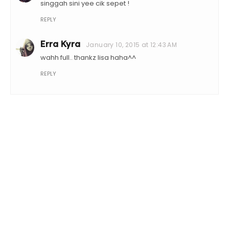
singgah sini yee cik sepet !
REPLY
Erra Kyra
January 10, 2015 at 12:43 AM
wahh full.. thankz lisa haha^^
REPLY