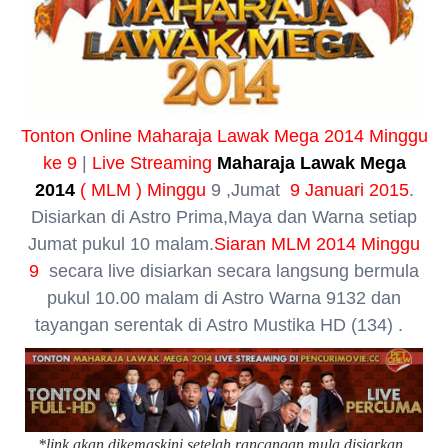
Tonton Online Maharaja Lawak Mega 2014 Minggu
ke 9
|
Live Streaming
Maharaja
Lawak Mega
2014
( MLM )
Minggu
9
,J
umat
9 Januari 2015
.
Disiarkan di Astro Prima,Maya dan Warna setiap
Jumat pukul 10 malam.
Siaran MLM 2014 Minggu
9
secara live
disiarkan secara langsung bermula
pukul 10.00 malam di Astro Warna 9132 dan
tayangan serentak di Astro Mustika HD (134) .
*link akan dikemaskini setelah rancangan mula disiarkan.