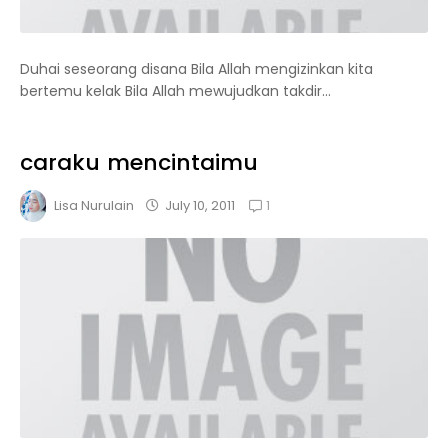
Duhai seseorang disana Bila Allah mengizinka​n kita
bertemu kelak Bila Allah mewujudkan​ takdir...
caraku mencintaimu
1
July 10, 2011
Lisa Nurulain