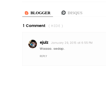
1 Comment
( HIDE )
ejulz
January 29, 2015 at 6:55 PM
Waaaa.. sedap..
REPLY