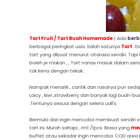
Tart Fruit / Tart Buah Homemade
| Ada
berb
berbagai peringkat usia. Salah satunya
Tart
. D
tart yang dibuat menurut citarasa sendiri. Tap
boleh je makan , , Tart nanas masuk dalam sen
tak kena dengan tekak.
Nampak menarik , cantik dan rasanya pun sedap.
Laicy , kiwi ,strawberry dan banyak lagi buah-
.Tentunya sesuai dengan selera uall's.
Bermula dari ingin mencoba membuat sendiri
tart ini. Murah sahaja , rm1 /1pcs. Biasa yang
me
buffet atau sekadar ingin mencoba. COD area 