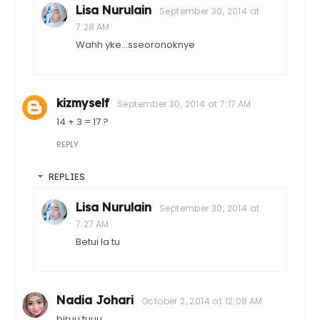
Lisa Nurulain
September 30, 2014 at
7:28 AM
Wahh yke...sseoronoknye
kizmyself
September 30, 2014 at 7:17 AM
14 + 3 = 17 ?
REPLY
REPLIES
Lisa Nurulain
September 30, 2014 at
7:27 AM
Betui la tu
Nadia Johari
October 2, 2014 at 12:08 AM
biruu tuuu