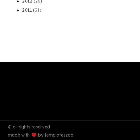
2012
(26)
►
2011
(61)
►
© all rights reserved
made with
by templateszoo