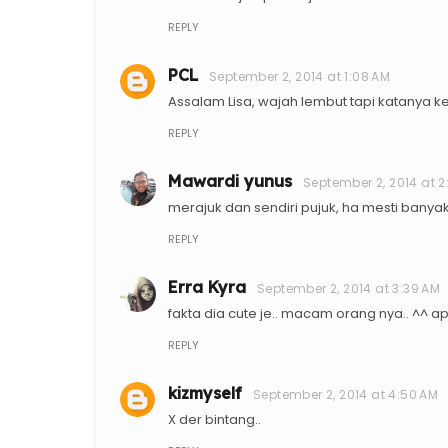
REPLY
PCL
September 2, 2014 at 1:08 AM
Assalam Lisa, wajah lembut tapi katanya k
REPLY
Mawardi yunus
September 2, 2014 at 2
merajuk dan sendiri pujuk, ha mesti banyak
REPLY
Erra Kyra
September 2, 2014 at 3:39 AM
fakta dia cute je.. macam orang nya.. ^^ ap
REPLY
kizmyself
September 2, 2014 at 4:50 AM
X der bintang..