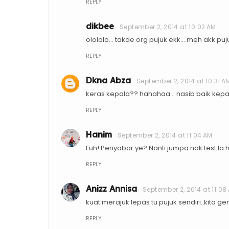
REPLY
dikbee
September 2, 2014 at 10:02 AM
olololo... takde org pujuk ekk... meh akk pu
REPLY
Dkna Abza
September 2, 2014 at 10:31 A
keras kepala?? hahahaa... nasib baik kepal
REPLY
Hanim
September 2, 2014 at 11:04 AM
Fuh! Penyabar ye? Nanti jumpa nak test la 
REPLY
Anizz Annisa
September 2, 2014 at 11:08
kuat merajuk lepas tu pujuk sendiri..kita geng
REPLY