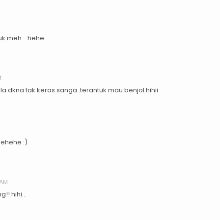
juk meh... hehe
M
a dkna tak keras sanga..terantuk mau benjol hihii
hehehe :)
 AM
!! hihi...