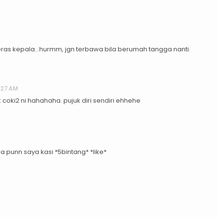
eras kepala...hurmm, jgn terbawa bila berumah tangga nanti.
:27 AM
 coki2 ni hahahaha. pujuk diri sendiri ehhehe
a punn saya kasi *5bintang* *like*