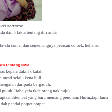
Hari pertama..
da dan 5 fakta tentang diri anda
ala-ala comel dan sememangnya perasan comel.. hehehe.
kta tentang saya
:
eras kepala ,taknak kalah.
..mesti selalu kena buli.
 mengalah daripada bergaduh.
i pujuk. Haha yela tkde orang nak pujuk.
daptasi ditempat yang baru memang pendiam. Hurm..tapi lama
 dah pandai potpet potpet .