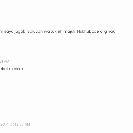
am saya jugak! Solutionnya takleh majuk. Hukhuk xde org nak
31 AM
 ekekekekke
2014 at 12:37 AM