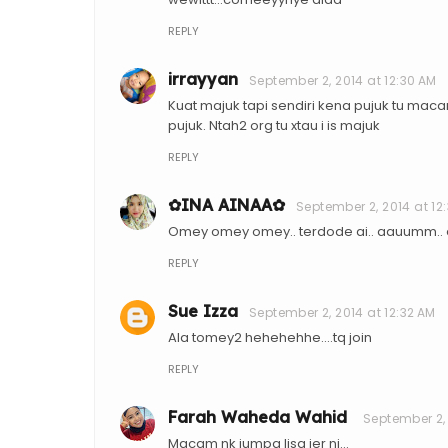
REPLY
irrayyan
September 2, 2014 at 12:30 AM
Kuat majuk tapi sendiri kena pujuk tu mac
pujuk. Ntah2 org tu xtau i is majuk
REPLY
✿INA AINAA✿
September 2, 2014 at 12:
Omey omey omey.. terdode ai.. aauumm..
REPLY
Sue Izza
September 2, 2014 at 12:32 AM
Ala tomey2 hehehehhe....tq join
REPLY
Farah Waheda Wahid
September 2, 
Macam nk jumpa lisa jer ni...