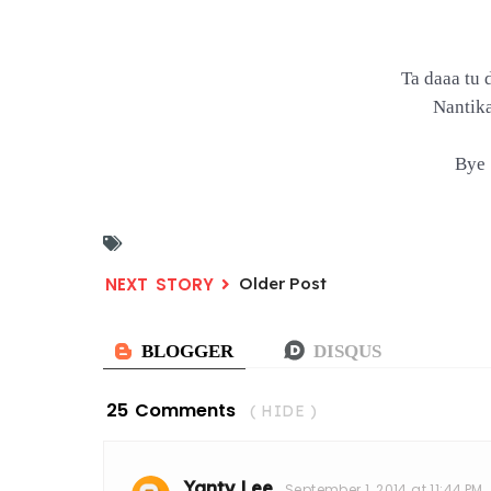
Ta daaa tu 
Nantika
Bye 
Older Post
25 Comments
( HIDE )
Yanty Lee
September 1, 2014 at 11:44 PM