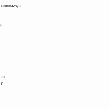
ai sebetul2nya
PM
?
4 PM
 :p