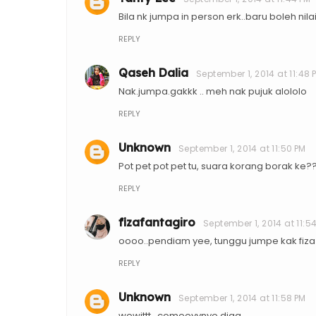
Bila nk jumpa in person erk..baru boleh nil
REPLY
Qaseh Dalia
September 1, 2014 at 11:48 
Nak.jumpa.gakkk .. meh nak pujuk alololo
REPLY
Unknown
September 1, 2014 at 11:50 PM
Pot pet pot pet tu, suara korang borak ke?
REPLY
fizafantagiro
September 1, 2014 at 11:5
oooo..pendiam yee, tunggu jumpe kak fiza
REPLY
Unknown
September 1, 2014 at 11:58 PM
wewittt...comeeyynye diaa