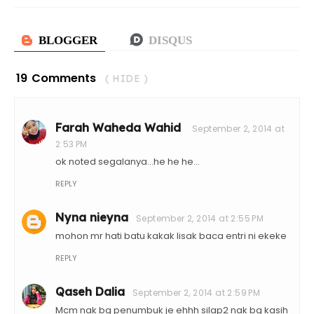
19 Comments
( HIDE )
Farah Waheda Wahid
September 2, 2014 at
2:53 PM
ok noted segalanya...he he he...
REPLY
Nyna nieyna
September 2, 2014 at 2:55 PM
mohon mr hati batu kakak lisak baca entri ni ekeke
REPLY
Qaseh Dalia
September 2, 2014 at 2:59 PM
Mcm nak bg penumbuk je ehhh silap2 nak bg kasih