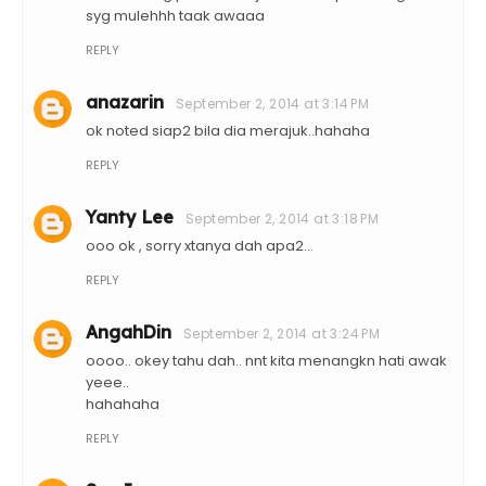
syg mulehhh taak awaaa
REPLY
anazarin
September 2, 2014 at 3:14 PM
ok noted siap2 bila dia merajuk..hahaha
REPLY
Yanty Lee
September 2, 2014 at 3:18 PM
ooo ok , sorry xtanya dah apa2...
REPLY
AngahDin
September 2, 2014 at 3:24 PM
oooo.. okey tahu dah.. nnt kita menangkn hati awak
yeee..
hahahaha
REPLY