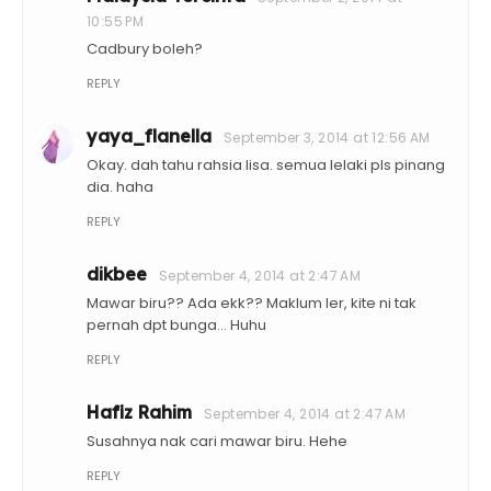
10:55 PM
Cadbury boleh?
REPLY
yaya_flanella
September 3, 2014 at 12:56 AM
Okay. dah tahu rahsia lisa. semua lelaki pls pinang
dia. haha
REPLY
dikbee
September 4, 2014 at 2:47 AM
Mawar biru?? Ada ekk?? Maklum ler, kite ni tak
pernah dpt bunga... Huhu
REPLY
Hafiz Rahim
September 4, 2014 at 2:47 AM
Susahnya nak cari mawar biru. Hehe
REPLY