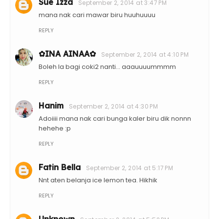
Sue Izza
September 2, 2014 at 3:47 PM
mana nak cari mawar biru huuhuuuu
REPLY
✿INA AINAA✿
September 2, 2014 at 4:10 PM
Boleh la bagi coki2 nanti... aaauuuummmm
REPLY
Hanim
September 2, 2014 at 4:30 PM
Adoiiii mana nak cari bunga kaler biru dik nonnn
hehehe :p
REPLY
Fatin Bella
September 2, 2014 at 5:17 PM
Nnt aten belanja ice lemon tea. Hikhik
REPLY
Unknown