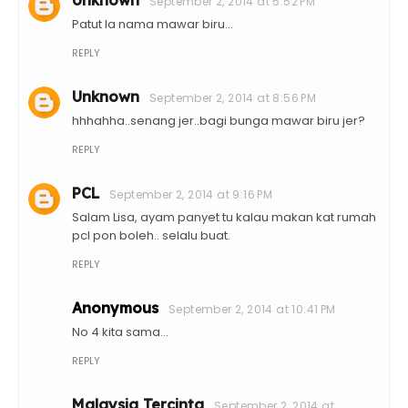
September 2, 2014 at 5:52 PM
Patut la nama mawar biru...
REPLY
Unknown
September 2, 2014 at 8:56 PM
hhhahha..senang jer..bagi bunga mawar biru jer?
REPLY
PCL
September 2, 2014 at 9:16 PM
Salam Lisa, ayam panyet tu kalau makan kat rumah
pcl pon boleh.. selalu buat.
REPLY
Anonymous
September 2, 2014 at 10:41 PM
No 4 kita sama...
REPLY
Malaysia Tercinta
September 2, 2014 at