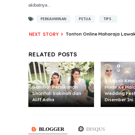
akibatnya .
PERKAHWINAN
PETUA
TIPS .
Tonton Online Maharaja Lawak
5 Sebab Kena
Gambar Pernikahan
Hadir Ke Mal
Sharifah Sakinah dan
Wedding Fest
Aliff Adha
Disember Ini