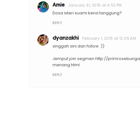
Amie
January 31, 2015 at 6:52 PM
Dosa isteri suami kena tanggung?
REPLY
dyanzakhi
February 1, 2015 at 12:06 AM
singgah sini dan follow :))
Jemput join segmen http://primrosebung
menang.html
REPLY