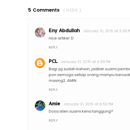
5 Comments
( HIDE )
Eny Abdullah
January 31, 2015 at 3:35 
nice artikel :D
REPLY
PCL
January 31, 2015 at 4:59 PM
Bagi yg sudah kahwin, jadilah suami pem
pon semoga setiap orang mampu berusah
masing2..AMIN.
REPLY
Amie
January 31, 2015 at 6:50 PM
Dosa isteri suami kena tanggung?
REPLY