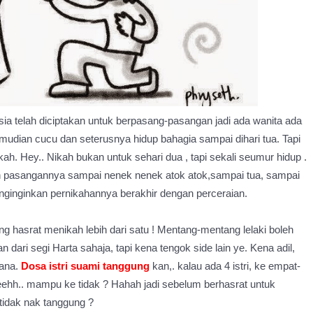
a telah diciptakan untuk berpasang-pasangan jadi ada wanita ada
emudian cucu dan seterusnya hidup bahagia sampai dihari tua. Tapi
ah. Hey.. Nikah bukan untuk sehari dua , tapi sekali seumur hidup .
 pasangannya sampai nenek nenek atok atok,sampai tua, sampai
enginginkan pernikahannya berakhir dengan perceraian.
g hasrat menikah lebih dari satu ! Mentang-mentang lelaki boleh
ari segi Harta sahaja, tapi kena tengok side lain ye. Kena adil,
sana.
Dosa istri suami tanggung
kan,. kalau ada 4 istri, ke empat-
weehh.. mampu ke tidak ? Hahah jadi sebelum berhasrat untuk
 tidak nak tanggung ?