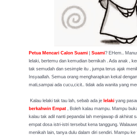
Petua Mencari Calon Suami
|
Suami
? EHem.. Manusi
lelaki, bertemu dan kemudian bernikah . Ada anak , k
tak semudah dan sesimple itu , jumpa terus ajak menik
Insyaallah. Semua orang mengharapkan kekal dengan
mati,sampai ada cucu,cicit.. tidak ada wanita yang m
Kalau lelaki tak tau lah, sebab ada je
lelaki
yang pasan
berkahwin Empat
, Boleh kalau mampu. Mampu bukan d
kalau tak adil nanti pepandai lah menjawap di akhirat 
empat dosa istri-istri tersebut kena tanggung. Walau
menikah lain, tanya dulu dalam diri sendiri. Mampu ke