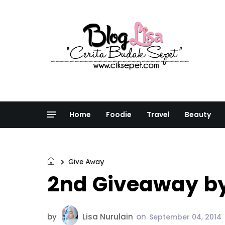
Home
Foodie
Travel
Beauty
Give Away
2nd Giveaway 
by
Lisa Nurulain
on
September 04, 2014