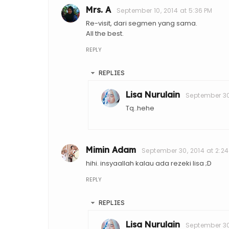
Mrs. A
September 10, 2014 at 5:36 PM
Re-visit, dari segmen yang sama.
All the best.
REPLY
REPLIES
Lisa Nurulain
September 30,
Tq..hehe
Mimin Adam
September 30, 2014 at 2:24
hihi. insyaallah kalau ada rezeki lisa ;D
REPLY
REPLIES
Lisa Nurulain
September 30,