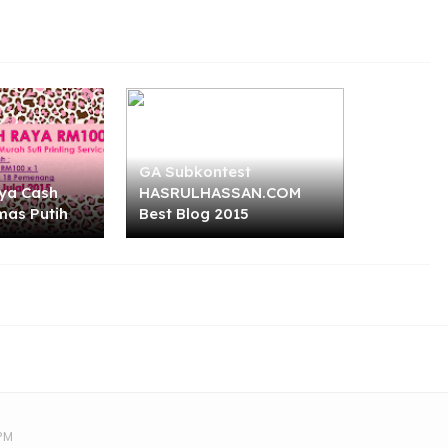
GA Subkontest
ya Cash
HASRULHASSAN.COM
mas Putih
Best Blog 2015
 PM