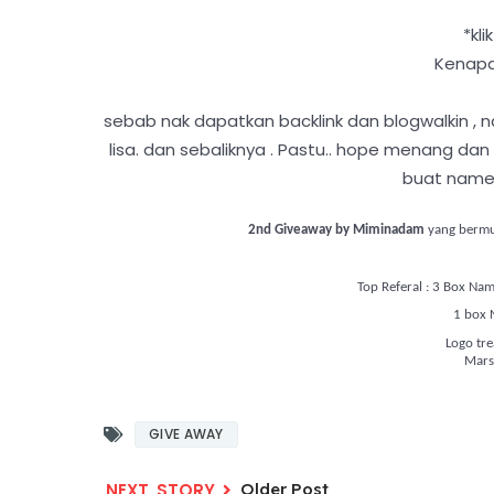
*kli
Kenapa s
sebab nak dapatkan backlink dan blogwalkin , n
lisa. dan sebaliknya . Pastu.. hope menang 
buat name 
2nd Giveaway by Miminadam
yang bermul
Top Referal : 3 Box Na
1 box 
Logo tr
Mars
GIVE AWAY
Older Post