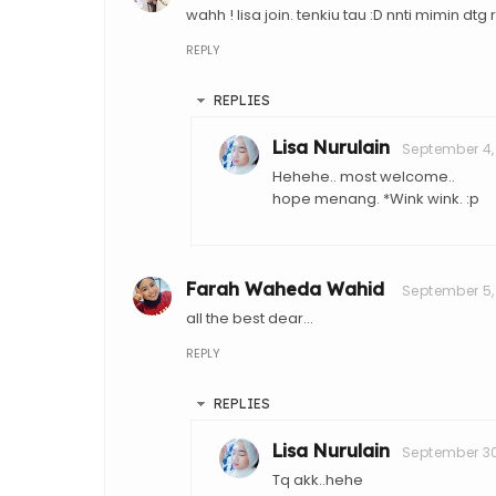
wahh ! lisa join. tenkiu tau :D nnti mimin dtg
REPLY
REPLIES
Lisa Nurulain
September 4,
Hehehe.. most welcome..
hope menang. *Wink wink. :p
Farah Waheda Wahid
September 5, 
all the best dear...
REPLY
REPLIES
Lisa Nurulain
September 30,
Tq akk..hehe