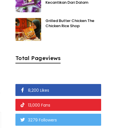
Kecantikan Dari Dalam
Grilled Butter Chicken The
Chicken Rice Shop
Total Pageviews
8,200 Likes
13,000 Fans
3279 Followers