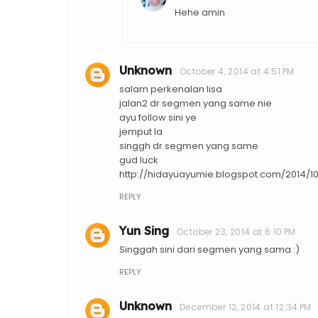
Hehe amin
Unknown
October 4, 2014 at 4:51 PM
salam perkenalan lisa
jalan2 dr segmen yang same nie
ayu follow sini ye
jemput la
singgh dr segmen yang same
gud luck
http://hidayuayumie.blogspot.com/2014
REPLY
Yun Sing
October 23, 2014 at 6:10 PM
Singgah sini dari segmen yang sama :)
REPLY
Unknown
December 12, 2014 at 12:34 PM