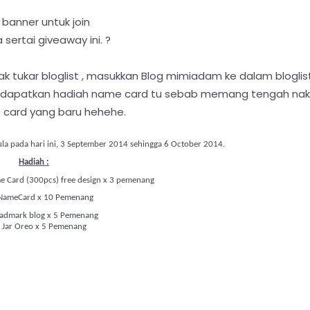
k banner untuk join
ertai giveaway ini. ?
ak tukar bloglist , masukkan Blog mimiadam ke dalam bloglis
dan dapatkan hadiah name card tu sebab memang tengah nak
card yang baru hehehe.
a pada hari ini, 3 September 2014 sehingga 6 October 2014.
Hadiah :
me Card (300pcs) free design x 3 pemenang
NameCard x 10 Pemenang
eadmark blog x 5 Pemenang
 Jar Oreo x 5 Pemenang