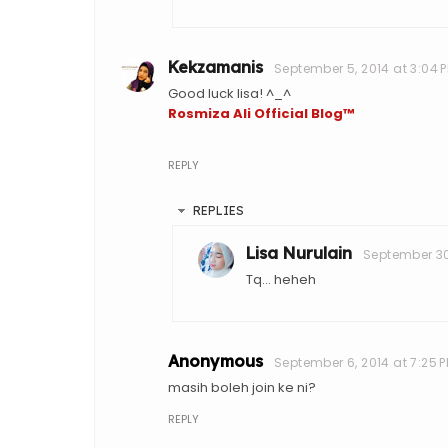
Kekzamanis
September 5, 2014 at 3:04 
Good luck lisa! ^_^
Rosmiza Ali Official Blog™
REPLY
REPLIES
Lisa Nurulain
September 30,
Tq... heheh
Anonymous
September 6, 2014 at 7:25 
masih boleh join ke ni?
REPLY