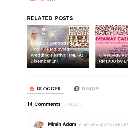
5 Sebab Kenapa Perlu
Hadir Ke Malaysia
Wedding Festival (MEFA)
Giveaway Ra
Disember Ini
RM1000 by E
14 Comments
( HIDE )
Mimin Adam
September 4, 2014 at 6:46