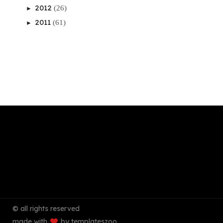
2012
(26)
►
2011
(61)
►
© all rights reserved
made with
by templateszoo