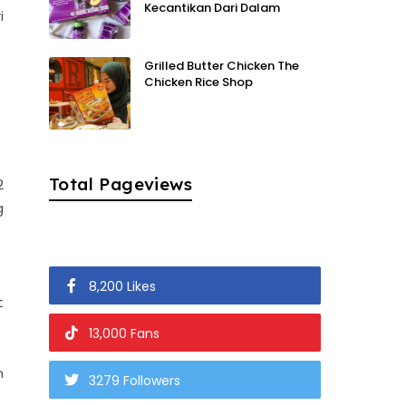
Kecantikan Dari Dalam
i
Grilled Butter Chicken The
Chicken Rice Shop
Total Pageviews
2
g
8,200 Likes
t
13,000 Fans
n
3279 Followers