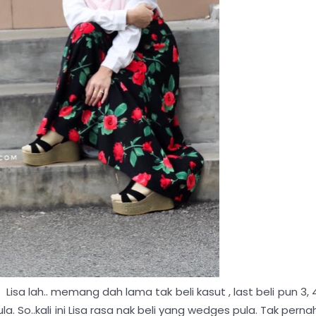
isa lah.. memang dah lama tak beli kasut , last beli pun 3, 
la. So..kali ini Lisa rasa nak beli yang wedges pula. Tak perna