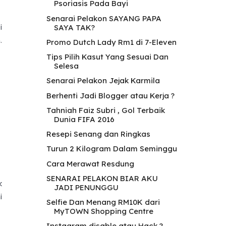
Psoriasis Pada Bayi
Senarai Pelakon SAYANG PAPA
i
SAYA TAK?
.
Promo Dutch Lady Rm1 di 7-Eleven
Tips Pilih Kasut Yang Sesuai Dan
Selesa
Senarai Pelakon Jejak Karmila
Berhenti Jadi Blogger atau Kerja ?
Tahniah Faiz Subri , Gol Terbaik
Dunia FIFA 2016
Resepi Senang dan Ringkas
Turun 2 Kilogram Dalam Seminggu
Cara Merawat Resdung
SENARAI PELAKON BIAR AKU
k
JADI PENUNGGU
i
Selfie Dan Menang RM10K dari
MyTOWN Shopping Centre
Instagram disable atau Hack ?