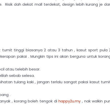
. Risik dah dekat mall terdekat, design lebih kurang je dar
tumit tinggi biasanya 2 atau 3 tahun , kasut sport pula 
kerapan pakai . Mungkin tips ini akan berguna untuk koran
kecil atau telebih besar.
elilah sebab selesa.
sihatan tulang kaki , jangan terlalu sangat pakai kasut tumi
mbang .
banyak , korang boleh tengok di
happy2u.my
, nak walkin pu