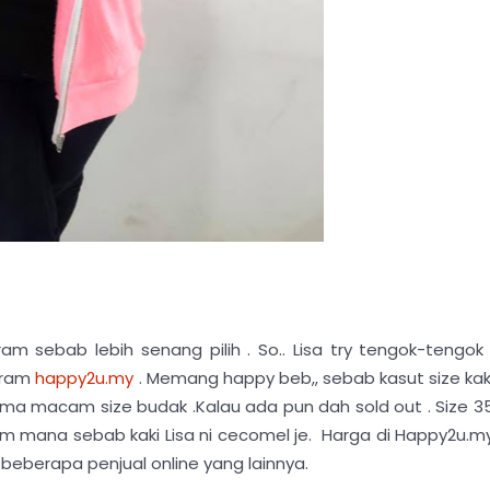
m sebab lebih senang pilih . So.. Lisa try tengok-tengok 
gram
happy2u.my
. Memang happy beb,, sebab kasut size kak
sama macam size budak .Kalau ada pun dah sold out . Size 3
m mana sebab kaki Lisa ni cecomel je. Harga di Happy2u.m
i beberapa penjual online yang lainnya.