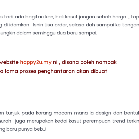
s tadi ada bagitau kan, beli kasut jangan sebab harga ,, tap
g di idamkan . Isnin Lisa order, selasa dah sampai ke tangan
 mungkin dalam seminggu dua baru sampai.
 website
happy2u.my
ni , disana boleh nampak
pa lama proses penghantaran akan dibuat.
kan tunjuk pada korang macam mana la design dan bentu
murah , juga merupakan kedai kasut perempuan trend terkin
ang baru punya beb..!