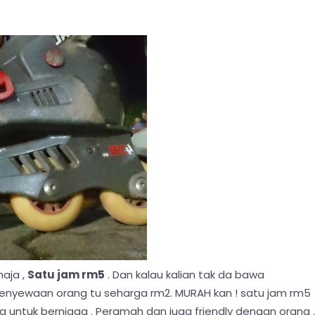
aja ,
Satu jam rm5
. Dan kalau kalian tak da bawa
t penyewaan orang tu seharga rm2. MURAH kan ! satu jam rm5
untuk berniaga . Peramah dan juga friendly dengan orang .