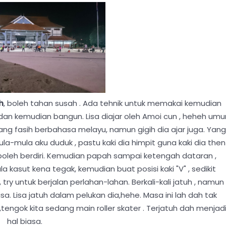
h
, boleh tahan susah . Ada tehnik untuk memakai kemudian
dan kemudian bangun. Lisa diajar oleh Amoi cun , heheh umu
ng fasih berbahasa melayu, namun gigih dia ajar juga. Yang
 Mula-mula aku duduk , pastu kaki dia himpit guna kaki dia then
boleh berdiri. Kemudian papah sampai ketengah dataran ,
a kasut kena tegak, kemudian buat posisi kaki "V" , sedikit
ry untuk berjalan perlahan-lahan. Berkali-kali jatuh , namun
. Lisa jatuh dalam pelukan dia,hehe. Masa ini lah dah tak
engok kita sedang main roller skater . Terjatuh dah menjad
hal biasa.