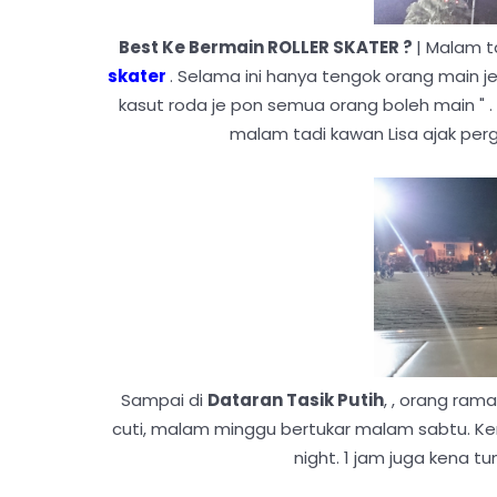
Best Ke Bermain ROLLER SKATER ?
| Malam t
skater
. Selama ini hanya tengok orang main j
kasut roda je pon semua orang boleh main 
malam tadi kawan Lisa ajak per
Sampai di
Dataran Tasik Putih
, , orang ram
cuti, malam minggu bertukar malam sabtu. Kena
night. 1 jam juga kena t