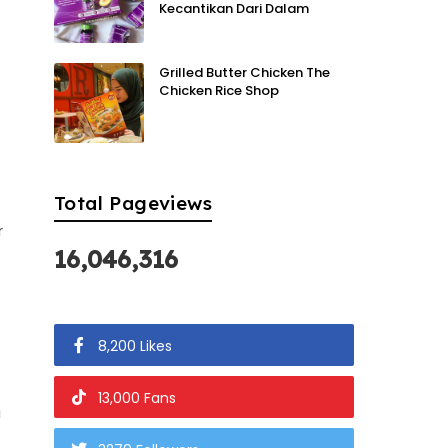
Kecantikan Dari Dalam
Grilled Butter Chicken The
Chicken Rice Shop
Total Pageviews
r
16,046,316
8,200 Likes
13,000 Fans
i