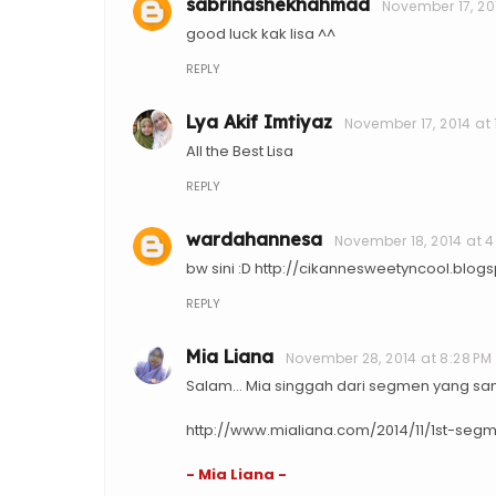
sabrinashekhahmad
November 17, 20
good luck kak lisa ^^
REPLY
Lya Akif Imtiyaz
November 17, 2014 at 
All the Best Lisa
REPLY
wardahannesa
November 18, 2014 at 4
bw sini :D http://cikannesweetyncool.blo
REPLY
Mia Liana
November 28, 2014 at 8:28 PM
Salam... Mia singgah dari segmen yang s
http://www.mialiana.com/2014/11/1st-seg
- Mia Liana -