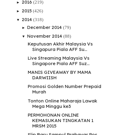
2016
(219)
►
2015
(426)
►
2014
(318)
▼
December 2014
(79)
►
November 2014
(88)
▼
Keputusan Akhir Malaysia Vs
Singapura Piala AFF Su...
Live Streaming Malaysia Vs
Singapore Piala AFF Suz...
MANIS GIVEAWAY BY MAMA
DARWIISH
Promosi Golden Number Prepaid
Murah
Tonton Online Maharaja Lawak
Mega Minggu ke3
PERMOHONAN ONLINE
KEMASUKAN TINGKATAN 1
MRSM 2015
Slip Baru Sampul Prabayar Pos