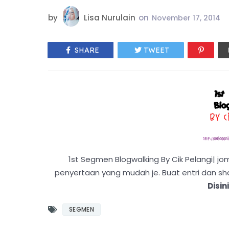
by
Lisa Nurulain
on
November 17, 2014
SHARE
TWEET
1st Segmen Blogwalking By Cik Pelangi| jo
penyertaan yang mudah je. Buat entri dan shar
Disin
SEGMEN