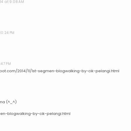
14 at 9:08 AM
10:24 PM
:47 PM
gspot.com/2014/11/1st-segmen-blogwalking-by-cik-pelangi.html
ama (^_^)
men-blogwalking-by-cik-pelangi.html