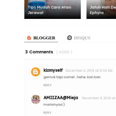
Tips Mudah Cara Atasi
Jatuh Hati D
Jerawat
Ephyra
3 Comments
( HIDE )
kizmyself
December 4, 2014 at 9:04 AM
gemok tapi comel ..hehe..kan kan
REPLY
AMIIZAA@Mieja
December 4, 2014 at 
manisnyaa:)
REPLY