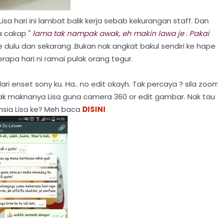
Lisa hari ini lambat balik kerja sebab kekurangan staff. Dan
 cakap "
lama tak nampak awak, eh makin lawa je . Pakai
e dulu dan sekarang .Bukan nak angkat bakul sendiri ke hape
pa hari ni ramai pulak orang tegur.
ri enset sony ku. Ha.. no edit okayh. Tak percaya ? sila zoo
ak maknanya Lisa guna camera 360 or edit gambar. Nak tau
hsia Lisa ke? Meh baca
DISINI