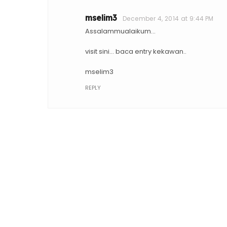
mselim3
December 4, 2014 at 9:44 PM
Assalammualaikum...
visit sini... baca entry kekawan..
mselim3
REPLY