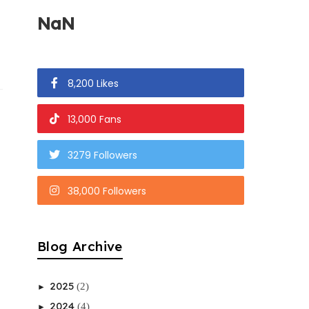
NaN
8,200 Likes
13,000 Fans
3279 Followers
38,000 Followers
Blog Archive
2025
(2)
►
2024
(4)
►