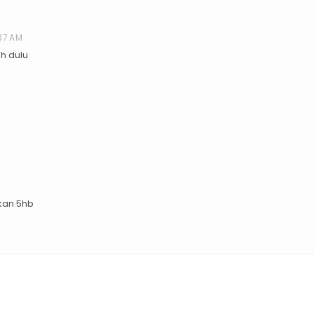
:37 AM
h dulu
kan 5hb