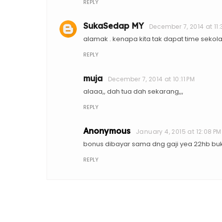
REPLY
SukaSedap MY
December 7, 2014 at 11
alamak . kenapa kita tak dapat time sekola
REPLY
muja
December 7, 2014 at 10:11 PM
alaaa,, dah tua dah sekarang,,,
REPLY
Anonymous
January 4, 2015 at 12:08 PM
bonus dibayar sama dng gaji yea 22hb bu
REPLY