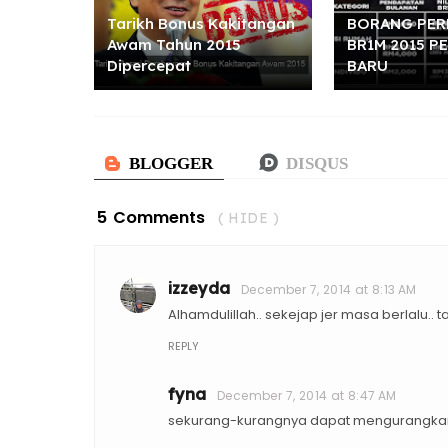
Tarikh Bonus Kakitangan
BORANG PE
Awam Tahun 2015
BR1M 2015 
Dipercepat
BARU
5 Comments
( HIDE )
izzeyda
December 7, 2014 at 8:13 AM
Alhamdulillah.. sekejap jer masa berlalu..
REPLY
fyna
December 7, 2014 at 8:47 AM
sekurang-kurangnya dapat mengurangkan 