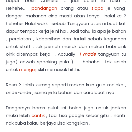
dapat boss Chinese .. jadi boleh la rasa .
Hehehe..
pandangan
orang atau
siapa
je yang
dengar makanan cina mesti akan tanya , halal ke ?
hehehe. Halal wakk... sebab Tangyuan atas ni buat kat
dapur tempat kerja je ni ha .. Jadi tahu la apa je bahan
, peralatan , kebersihan dan
halal
sebab kegunaan
untuk staff , tak pernah masak dan makan babi oink
oink ditempat kerja . Actually
i made
tangyuan tu
juga( cewah speaking pula ) .. hahaha... tak salah
untuk
menguji
skil memasak hihihi.
Rasa ? Lebih kurang seperti makan kuih gula melaka ,
onde-onde , sama je la bahan dan cara buat nya .
Dengarnya beras pulut ini boleh juga untuk jadikan
muka lebih
cantik
, tadi Lisa google keluar gitu .. nanti
nak cuba kalau berjaya Lisa kongsikan .