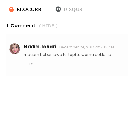
1 Comment
( HIDE )
Nadia Johari
December 24, 2017 at 2:18 AM
macam bubur jawa tu..tapi tu warna coklat je
REPLY