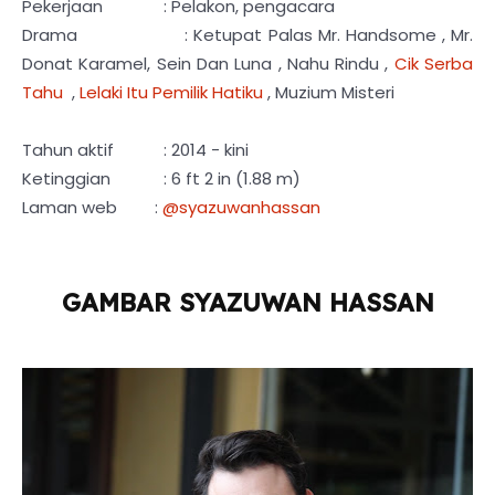
Pekerjaan
: Pelakon, pengacara
Drama : Ketupat Palas Mr. Handsome , Mr.
Donat Karamel, Sein Dan Luna , Nahu Rindu ,
Cik Serba
Tahu
,
Lelaki Itu Pemilik Hatiku
, Muzium Misteri
Tahun aktif
: 2014 - kini
Ketinggian
: 6 ft 2 in (1.88 m)
Laman web
:
@syazuwanhassan
GAMBAR SYAZUWAN HASSAN