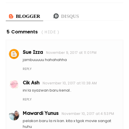
5 Comments
( HIDE )
Sue Izza
November 9, 2017 at 11:01 PM
jambuuuuu hahahahha
REPLY
Cik Ash
November 10, 2017 at 10:38 AM
ini la syazwan baru kenal..
REPLY
Mawardi Yunus
November 10, 2017 at 4:53 PM
pelakon baru la ni kan. kita x tgok movie sangat
huhu