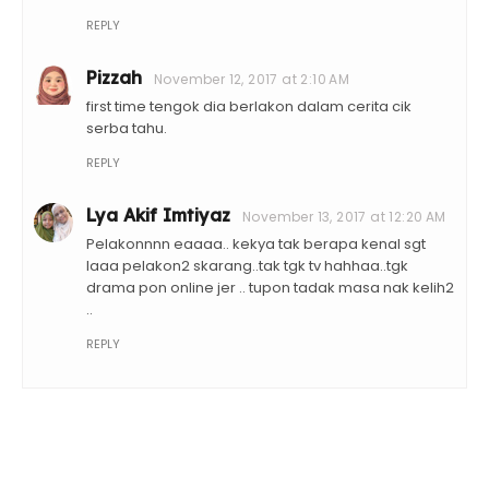
REPLY
Pizzah
November 12, 2017 at 2:10 AM
first time tengok dia berlakon dalam cerita cik
serba tahu.
REPLY
Lya Akif Imtiyaz
November 13, 2017 at 12:20 AM
Pelakonnnn eaaaa.. kekya tak berapa kenal sgt
laaa pelakon2 skarang..tak tgk tv hahhaa..tgk
drama pon online jer .. tupon tadak masa nak kelih2
..
REPLY