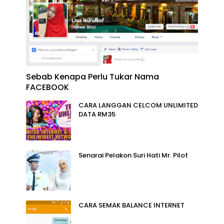
Sebab Kenapa Perlu Tukar Nama
FACEBOOK
CARA LANGGAN CELCOM UNLIMITED
DATA RM35
Senarai Pelakon Suri Hati Mr. Pilot
CARA SEMAK BALANCE INTERNET