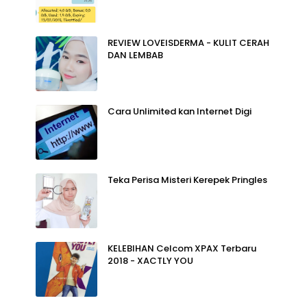
REVIEW LOVEISDERMA - KULIT CERAH
DAN LEMBAB
Cara Unlimited kan Internet Digi
Teka Perisa Misteri Kerepek Pringles
KELEBIHAN Celcom XPAX Terbaru
2018 - XACTLY YOU