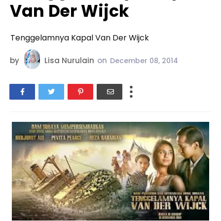
Van Der Wijck
Tenggelamnya Kapal Van Der Wijck
by
Lisa Nurulain
on
December 08, 2014