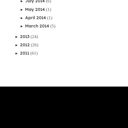
July 2014
(6)
►
May 2014
(1)
►
April 2014
(1)
►
March 2014
(5)
►
2013
(24)
►
2012
(26)
►
2011
(61)
►