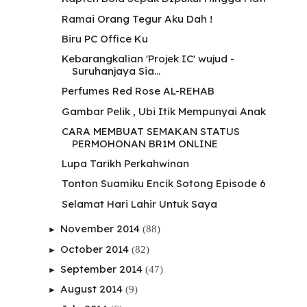
Ramai Orang Tegur Aku Dah !
Biru PC Office Ku
Kebarangkalian 'Projek IC' wujud -
Suruhanjaya Sia...
Perfumes Red Rose AL-REHAB
Gambar Pelik , Ubi Itik Mempunyai Anak
CARA MEMBUAT SEMAKAN STATUS
PERMOHONAN BR1M ONLINE
Lupa Tarikh Perkahwinan
Tonton Suamiku Encik Sotong Episode 6
Selamat Hari Lahir Untuk Saya
November 2014
(88)
►
October 2014
(82)
►
September 2014
(47)
►
August 2014
(9)
►