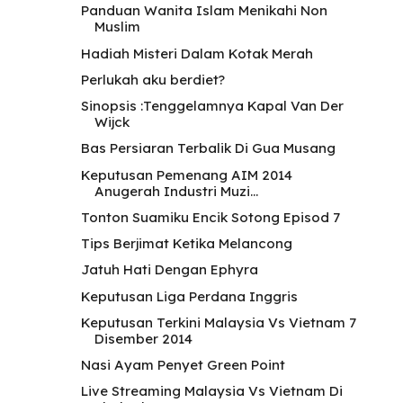
Panduan Wanita Islam Menikahi Non
Muslim
Hadiah Misteri Dalam Kotak Merah
Perlukah aku berdiet?
Sinopsis :Tenggelamnya Kapal Van Der
Wijck
Bas Persiaran Terbalik Di Gua Musang
Keputusan Pemenang AIM 2014
Anugerah Industri Muzi...
Tonton Suamiku Encik Sotong Episod 7
Tips Berjimat Ketika Melancong
Jatuh Hati Dengan Ephyra
Keputusan Liga Perdana Inggris
Keputusan Terkini Malaysia Vs Vietnam 7
Disember 2014
Nasi Ayam Penyet Green Point
Live Streaming Malaysia Vs Vietnam Di