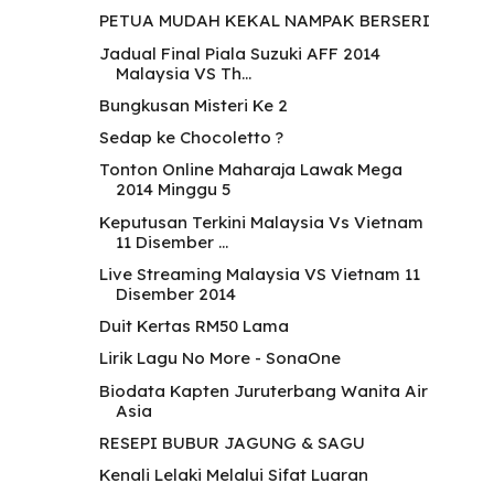
PETUA MUDAH KEKAL NAMPAK BERSERI
Jadual Final Piala Suzuki AFF 2014
Malaysia VS Th...
Bungkusan Misteri Ke 2
Sedap ke Chocoletto ?
Tonton Online Maharaja Lawak Mega
2014 Minggu 5
Keputusan Terkini Malaysia Vs Vietnam
11 Disember ...
Live Streaming Malaysia VS Vietnam 11
Disember 2014
Duit Kertas RM50 Lama
Lirik Lagu No More - SonaOne
Biodata Kapten Juruterbang Wanita Air
Asia
RESEPI BUBUR JAGUNG & SAGU
Kenali Lelaki Melalui Sifat Luaran