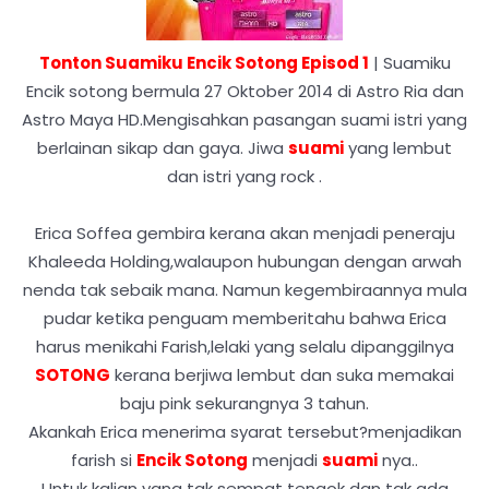
Tonton Suamiku Encik Sotong Episod 1
| Suamiku
Encik sotong bermula 27 Oktober 2014 di Astro Ria dan
Astro Maya HD.Mengisahkan pasangan suami istri yang
berlainan sikap dan gaya. Jiwa
suami
yang lembut
dan istri yang rock .
Erica Soffea gembira kerana akan menjadi peneraju
Khaleeda Holding,walaupon hubungan dengan arwah
nenda tak sebaik mana. Namun kegembiraannya mula
pudar ketika penguam memberitahu bahwa Erica
harus menikahi Farish,lelaki yang selalu dipanggilnya
SOTONG
kerana berjiwa lembut dan suka memakai
baju pink sekurangnya 3 tahun.
Akankah Erica menerima syarat tersebut?menjadikan
farish si
Encik Sotong
menjadi
suami
nya..
Untuk kalian yang tak sempat tengok dan tak ada