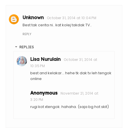
Unknown
October 31, 2014 at 10:04 PM
Best tak cerita ni.. kat kolej takdak TV..
REPLY
REPLIES
Lisa Nurulain
October 31, 2014 at
10:35 PM
best and kelakar... hehe tk dak tv leh tengok
online
Anonymous
November 21, 2014 at
3:20 PM
rugi kot xtengok. hahaha. (saja bg hot skit)