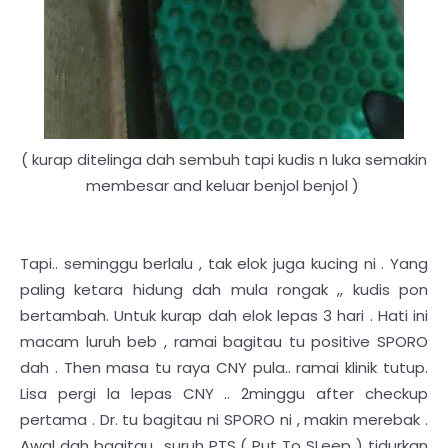
( kurap ditelinga dah sembuh tapi kudis n luka semakin
membesar and keluar benjol benjol )
Tapi.. seminggu berlalu , tak elok juga kucing ni . Yang
paling ketara hidung dah mula rongak ,, kudis pon
bertambah. Untuk kurap dah elok lepas 3 hari . Hati ini
macam luruh beb , ramai bagitau tu positive SPORO
dah . Then masa tu raya CNY pula.. ramai klinik tutup.
Lisa pergi la lepas CNY .. 2minggu after checkup
pertama . Dr. tu bagitau ni SPORO ni , makin merebak .
Awal dah bagitau.. suruh PTS ( Put To SLeep ) tidurkan