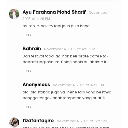
Ayu Farahana Mohd Sharif
November 4,
2015 at 4:26 PM
murah je..nak try tapi jauh pula hehe
REPLY
Bahrain
November 4, 2015 at 4:50 PM
Dari festival food lagi nak beli pirate coffee tak
dapat2x lagi minum. Boleh habis pulak time tu.
REPLY
Anonymous
November 4, 2015 at 4:58 PM
ala-ala stabak juga ya.. hehe tapi yang bestnya
bangga tengok anak tempatan yang buat :D
REPLY
fizafantagiro
November 4, 2015 at 6:27 PM