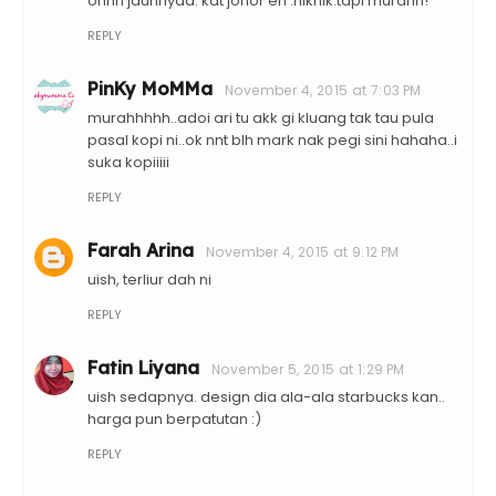
ohhh jauhnyaa. kat johor eh .hikhik.tapi murahh!
REPLY
PinKy MoMMa
November 4, 2015 at 7:03 PM
murahhhhh..adoi ari tu akk gi kluang tak tau pula
pasal kopi ni..ok nnt blh mark nak pegi sini hahaha..i
suka kopiiiii
REPLY
Farah Arina
November 4, 2015 at 9:12 PM
uish, terliur dah ni
REPLY
Fatin Liyana
November 5, 2015 at 1:29 PM
uish sedapnya. design dia ala-ala starbucks kan..
harga pun berpatutan :)
REPLY