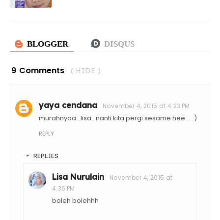
9 Comments
( HIDE )
yaya cendana
November 4, 2015 at 4:23 PM
murahnyaa...lisa...nanti kita pergi sesame hee.... :)
REPLY
REPLIES
Lisa Nurulain
November 4, 2015 at
4:36 PM
boleh bolehhh