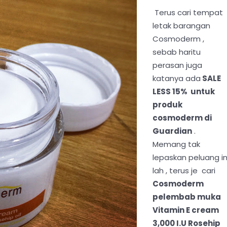
Terus cari tempat
letak barangan
Cosmoderm ,
sebab haritu
perasan juga
katanya ada
SALE
LESS 15% untuk
produk
cosmoderm di
Guardian
.
Memang tak
lepaskan peluang in
lah , terus je cari
Cosmoderm
pelembab muka
Vitamin E cream
3,000 I.U Rosehip