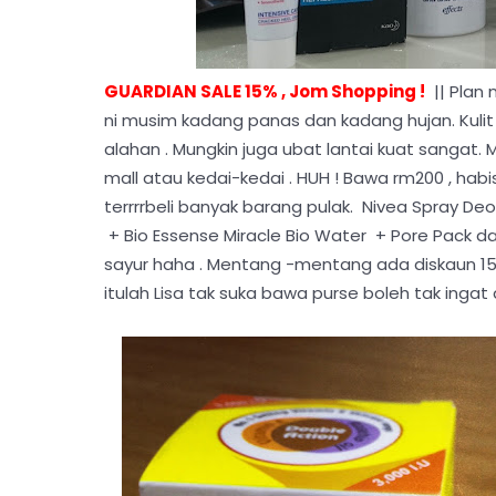
GUARDIAN SALE 15% , Jom Shopping !
|| Plan 
ni musim kadang panas dan kadang hujan. Kulit pu
alahan . Mungkin juga ubat lantai kuat sangat.
mall atau kedai-kedai . HUH ! Bawa rm200 , habis 
terrrrbeli banyak barang pulak. Nivea Spray D
+ Bio Essense Miracle Bio Water + Pore Pack dari
sayur haha . Mentang -mentang ada diskaun 1
itulah Lisa tak suka bawa purse boleh tak inga