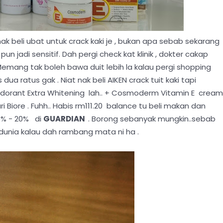
nak beli ubat untuk crack kaki je , bukan apa sebab sekarang
n jadi sensitif. Dah pergi check kat klinik , dokter cakap
 Memang tak boleh bawa duit lebih la kalau pergi shopping
dua ratus gak . Niat nak beli AIKEN crack tuit kaki tapi
eodorant Extra Whitening lah.. + Cosmoderm Vitamin E cream
 Biore . Fuhh.. Habis rm111.20 balance tu beli makan dan
5% - 20% di
GUARDIAN
. Borong sebanyak mungkin..sebab
t dunia kalau dah rambang mata ni ha .