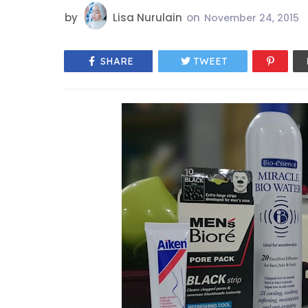
by
Lisa Nurulain
on
November 24, 2015
SHARE
TWEET