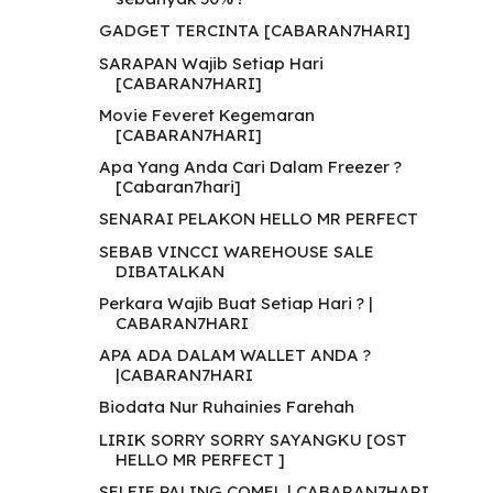
GADGET TERCINTA [CABARAN7HARI]
SARAPAN Wajib Setiap Hari
[CABARAN7HARI]
Movie Feveret Kegemaran
[CABARAN7HARI]
Apa Yang Anda Cari Dalam Freezer ?
[Cabaran7hari]
SENARAI PELAKON HELLO MR PERFECT
SEBAB VINCCI WAREHOUSE SALE
DIBATALKAN
Perkara Wajib Buat Setiap Hari ? |
CABARAN7HARI
APA ADA DALAM WALLET ANDA ?
|CABARAN7HARI
Biodata Nur Ruhainies Farehah
LIRIK SORRY SORRY SAYANGKU [OST
HELLO MR PERFECT ]
SELFIE PALING COMEL | CABARAN7HARI