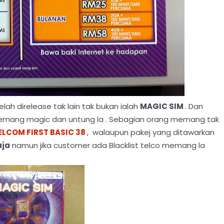
elah direlease tak lain tak bukan ialah
MAGIC SIM
. Dan
 memang magic dan untung la . Sebagian orang memang tak
ELCOM FIRST BASIC 38
, walaupun pakej yang ditawarkan
aja
namun jika customer ada Blacklist telco memang la