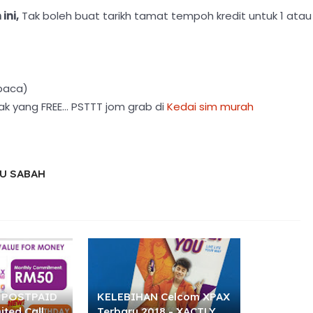
ini,
Tak boleh buat tarikh tamat tempoh kredit untuk 1 atau
 baca)
k yang FREE... PSTTT jom grab di
Kedai sim murah
AU SABAH
 POSTPAID
KELEBIHAN Celcom XPAX
ited Call ,
Terbaru 2018 - XACTLY