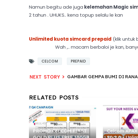
Namun begitu ade juga
kelemahan Magic sim 
2 tahun . UHUKS.. kena topup selalu le kan
Unlimited kuota simcard prepaid
(klik untuk
Wah ,.. macam berbaloi je kan, banya
CELCOM
PREPAID
GAMBAR GEMPA BUMI DI RAN
PROMO CELCOM FIRST
Celcom XPAX
GOLD PLUS FREE 100GB
50 2.0 - Unlim