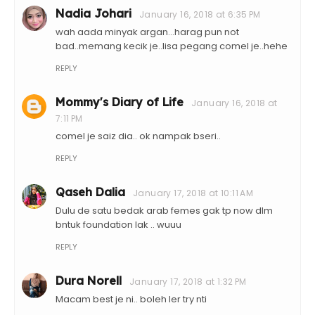
Nadia Johari
January 16, 2018 at 6:35 PM
wah aada minyak argan...harag pun not
bad..memang kecik je..lisa pegang comel je..hehe
REPLY
Mommy's Diary of Life
January 16, 2018 at
7:11 PM
comel je saiz dia.. ok nampak bseri..
REPLY
Qaseh Dalia
January 17, 2018 at 10:11 AM
Dulu de satu bedak arab femes gak tp now dlm
bntuk foundation lak .. wuuu
REPLY
Dura Norell
January 17, 2018 at 1:32 PM
Macam best je ni.. boleh ler try nti