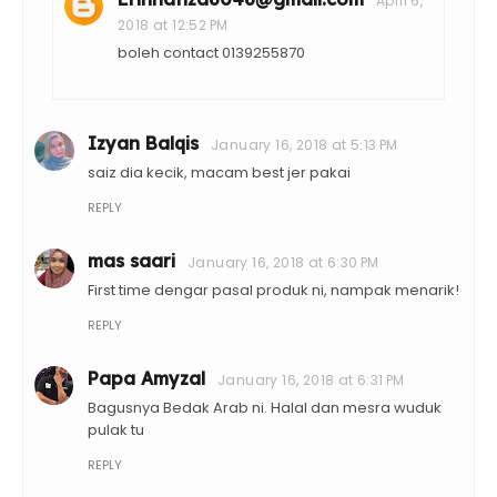
April 6,
2018 at 12:52 PM
boleh contact 0139255870
Izyan Balqis
January 16, 2018 at 5:13 PM
saiz dia kecik, macam best jer pakai
REPLY
mas saari
January 16, 2018 at 6:30 PM
First time dengar pasal produk ni, nampak menarik!
REPLY
Papa Amyzal
January 16, 2018 at 6:31 PM
Bagusnya Bedak Arab ni. Halal dan mesra wuduk
pulak tu
REPLY