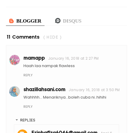
11 Comments
( HIDE )
mamapp
January 16, 2018 at 2:27 PM
Haah laa nampak flawless
REPLY
shazillahsani.com
January 16, 2018 at 3:50 PM
Wahhhh... Menariknya...boleh cuba ni..hihihi
REPLY
REPLIES
Erinhafiza6046@gmail.com