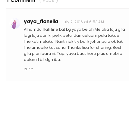
1 Comment
( HIDE )
yaya_flanella
July 2, 2016 at 6:53 AM
Alhamdulillah line kat kg yaya belah Melaka laju gila
lagi laju dari kl pelik betul dan celcom pula takde
line kat melaka. Nanti nak try balik johor pula ok tak
line umobile kat sana. Thanks lisa for sharing. Best
gila plan baru ni. Tapi yaya buat hero plus umobile
dalam 1 bil dgn ibu.
REPLY