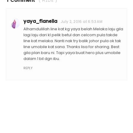
1 Comment
( HIDE )
yaya_flanella
July 2, 2016 at 6:53 AM
Alhamdulillah line kat kg yaya belah Melaka laju gila
lagi laju dari kl pelik betul dan celcom pula takde
line kat melaka. Nanti nak try balik johor pula ok tak
line umobile kat sana. Thanks lisa for sharing. Best
gila plan baru ni. Tapi yaya buat hero plus umobile
dalam 1 bil dgn ibu.
REPLY