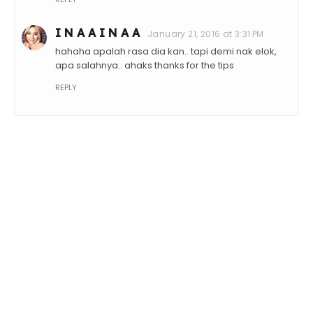
I N A A I N A A
January 21, 2016 at 3:31 PM
hahaha apalah rasa dia kan.. tapi demi nak elok,
apa salahnya.. ahaks thanks for the tips
REPLY