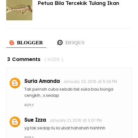
Petua Bila Tercekik Tulang Ikan
3 Comments
( HIDE )
Suria Amanda
January 20, 2016 at 5:34 PM
Tak pernah cuba sebab tak suka bau bunga
cengkih...x sedap
REPLY
Sue Izza
January 21, 2016 at 3:07 PM
yg tak sedap tu la ubat hahahah hishhhh
REPLY