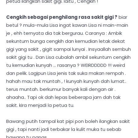
petua ilangkan sakit gigi. Iaitu , Cengkih !
Cengkih sebagai penghilang rasa sakit gigi ?
biar
betul ? mula-mula Lisa ingat kawan Lisa ni main-main
je , ehh ternyata dia tak bergurau. Caranya : Ambik
sekuntum bunga cengkih dan kemudian letak dekat
gigi yang sakit , gigit sampai lunyai . Insyaallah sembuh
sakit gigi tu . Dan Lisa cubalah ambil sekuntum cengkih
tu kemudian kunyah ... rasanya ? WEIRDDDDD !!! weird
dan pelik. Lagipun Lisa jenis tak suka makan rempah .
hahah mau tak muntah , ! kunyah kunyah dah lumat..
terus muntah. berkumur banyak kali dengan air .
ahaaha.. Tapi ok dah lepas beberapa jam dah tak
sakit. kira menjadi la petua tu.
Bawang putih tampal kat pipi pon boleh ilangkan sakit
gigi , tapi nanti jadi terbakar la kulit muka tu sebab
bawang tu panas.