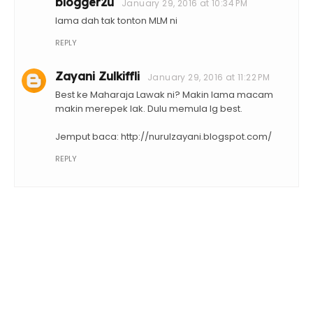
blogger2u
January 29, 2016 at 10:34 PM
lama dah tak tonton MLM ni
REPLY
Zayani Zulkiffli
January 29, 2016 at 11:22 PM
Best ke Maharaja Lawak ni? Makin lama macam
makin merepek lak. Dulu memula lg best.
Jemput baca: http://nurulzayani.blogspot.com/
REPLY