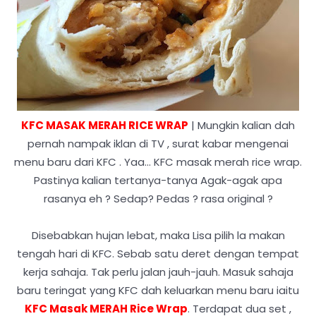
KFC MASAK MERAH RICE WRAP
| Mungkin kalian dah
pernah nampak iklan di TV , surat kabar mengenai
menu baru dari KFC . Yaa... KFC masak merah rice wrap.
Pastinya kalian tertanya-tanya Agak-agak apa
rasanya eh ? Sedap? Pedas ? rasa original ?
Disebabkan hujan lebat, maka Lisa pilih la makan
tengah hari di KFC. Sebab satu deret dengan tempat
kerja sahaja. Tak perlu jalan jauh-jauh. Masuk sahaja
baru teringat yang KFC dah keluarkan menu baru iaitu
KFC Masak MERAH Rice Wrap
. Terdapat dua set ,