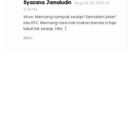
Syazana Jamaludin
August 26, 2015 at
3:05 PM
Wow. Memang nampak sedap! Semalam jalan²
lalu KFC. Memang rasa nak makan benda ni tapi
takut tak sedap. Hihi. :)
REPLY