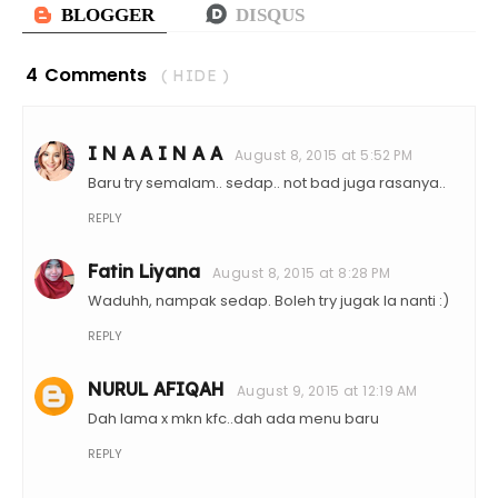
4 Comments
( HIDE )
I N A A I N A A
August 8, 2015 at 5:52 PM
Baru try semalam.. sedap.. not bad juga rasanya..
REPLY
Fatin Liyana
August 8, 2015 at 8:28 PM
Waduhh, nampak sedap. Boleh try jugak la nanti :)
REPLY
NURUL AFIQAH
August 9, 2015 at 12:19 AM
Dah lama x mkn kfc..dah ada menu baru
REPLY