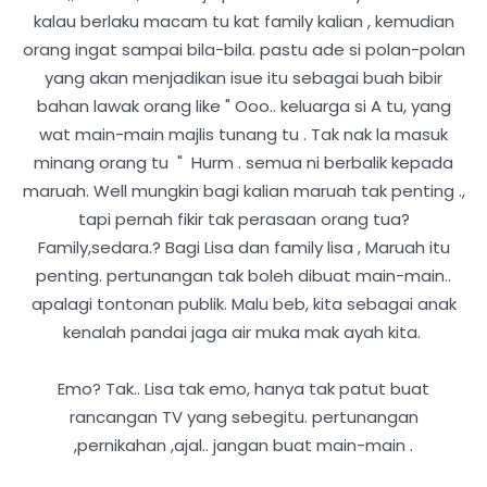
kalau berlaku macam tu kat family kalian , kemudian
orang ingat sampai bila-bila. pastu ade si polan-polan
yang akan menjadikan isue itu sebagai buah bibir
bahan lawak orang like " Ooo.. keluarga si A tu, yang
wat main-main majlis tunang tu . Tak nak la masuk
minang orang tu " Hurm . semua ni berbalik kepada
maruah. Well mungkin bagi kalian maruah tak penting .,
tapi pernah fikir tak perasaan orang tua?
Family,sedara.? Bagi Lisa dan family lisa , Maruah itu
penting. pertunangan tak boleh dibuat main-main..
apalagi tontonan publik. Malu beb, kita sebagai anak
kenalah pandai jaga air muka mak ayah kita.
Emo? Tak.. Lisa tak emo, hanya tak patut buat
rancangan TV yang sebegitu. pertunangan
,pernikahan ,ajal.. jangan buat main-main .