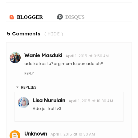
5 Comments
( HIDE )
Wanie Masduki
April 1, 2015 at 9:50 AM
ada ke kes tu?org mcm tu pun ada eh?
REPLY
REPLIES
Lisa Nurulain
April 1, 2015 at 10:30 AM
Ade je.. kat tv3
Unknown
April 1, 2015 at 10:30 AM