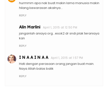
hurmmm apa nak buat makin lama manusia makin
hilang kewarasan akalnya...
REPLY
Alin Marlini
April 1, 2015 at 12:50 PM
janganlah aniaya org...esok2 dr sndi plak teraniaya
kan
REPLY
I N A A I N A A
April 1, 2015 at 1:57 PM
Hati dengan perasaan orang jangan buat main.
Naya Allah balas balik
REPLY