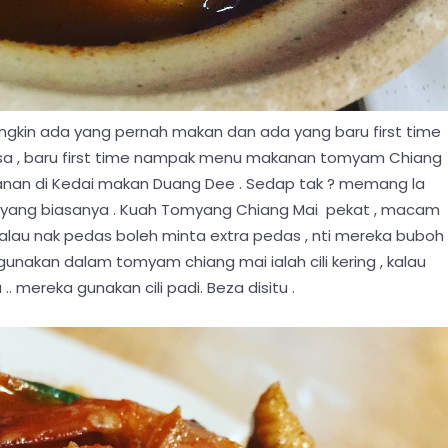
gkin ada yang pernah makan dan ada yang baru first time
sa , baru first time nampak menu makanan tomyam Chiang
anan di Kedai makan Duang Dee . Sedap tak ? memang la
yang biasanya . Kuah Tomyang Chiang Mai pekat , macam
alau nak pedas boleh minta extra pedas , nti mereka buboh
igunakan dalam tomyam chiang mai ialah cili kering , kalau
. mereka gunakan cili padi. Beza disitu .