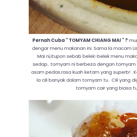
Pernah Cuba " TOMYAM CHIANG MAI " ?
mun
dengar menu makanan ini. Sama la macam Li
Mai ni,itupon sebab belek-belek menu mak
sedap.. tomyam ni berbeza dengan tomyam 
asam pedas.rasa kuah ketam yang superb! . K
la cili banyak dalam tomyam tu . Cili yang d
tomyam cair yang biasa tu .