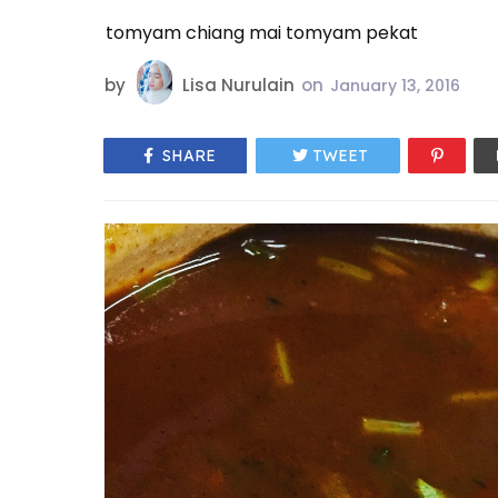
tomyam chiang mai tomyam pekat
by
Lisa Nurulain
on
January 13, 2016
SHARE
TWEET