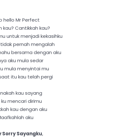
o hello Mr Perfect
h kau? Cantikkah kau?
mu untuk menjadi kekasihku
tidak pernah mengalah
mahu bersama dengan aku
nya aku mula sedar
u mula menyintai mu
saat itu kau telah pergi
nakah kau sayang
 ku mencari dirimu
kkah kau dengan aku
aafkahlah aku
y Sorry Sayangku
,