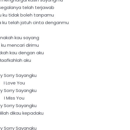
segalanya telah terjawab
u ku tidak boleh tanpamu
 ku telah jatuh cinta denganmu
nakah kau sayang
 ku mencari dirimu
kkah kau dengan aku
aafkahlah aku
ry Sorry Sayangku
I Love You
ry Sorry Sayangku
I Miss You
ry Sorry Sayangku
ilah dikau kepadaku
ry Sorry Sayangku