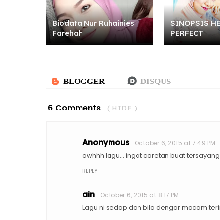
Biodata Nur Ruhainies
SINOPSIS HE
Farehah
PERFECT
6 Comments
( HIDE )
Anonymous
October 6, 2015 at 7:49 PM
owhhh lagu... ingat coretan buat tersayang
REPLY
ain
October 6, 2015 at 8:17 PM
Lagu ni sedap dan bila dengar macam ter