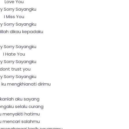
Love You
ry Sorry Sayangku
I Miss You
ry Sorry Sayangku
ilah dikau kepadaku
ry Sorry Sayangku
I Hate You
ry Sorry Sayangku
 dont trust you
ry Sorry Sayangku
 ku mengkhianati dirimu
kanlah aku sayang
ngaku selalu curang
u menyakiti hatimu
lu mencari salahmu
h menghargai kasih sayangmu