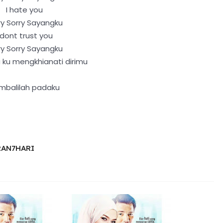
I hate you
ry Sorry Sayangku
 dont trust you
ry Sorry Sayangku
 ku mengkhianati dirimu
mbalilah padaku
RAN7HARI