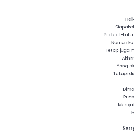
Hell
Siapaka
Perfect-kah 
Namun ku 
Tetap juga 
Akhir
Yang ak
Tetapi di
Dima
Puas
Meraju
M
Sorr