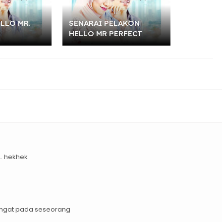
LLO MR.
SENARAI PELAKON
HELLO MR PERFECT
.. hekhek
ingat pada seseorang