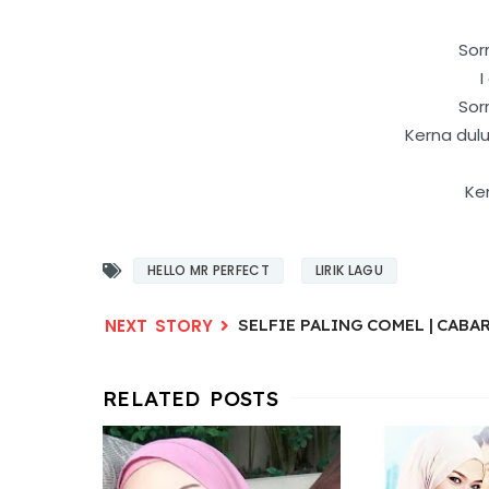
Sor
I
Sor
Kerna dulu
Ke
HELLO MR PERFECT
LIRIK LAGU
SELFIE PALING COMEL | CABA