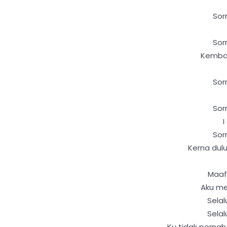
Sor
Sor
Kembal
Sor
Sor
I
Sor
Kerna dulu
Maaf
Aku me
Selal
Sela
Ku tidak perna