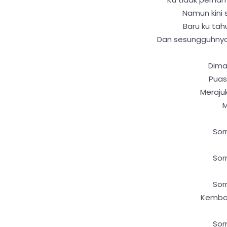
Namun kini 
Baru ku tah
Dan sesungguhnya
Dima
Puas
Meraju
M
Sor
Sor
Sor
Kembal
Sor