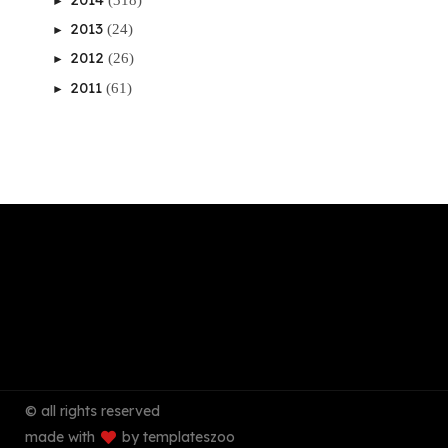
►
2013
(24)
►
2012
(26)
►
2011
(61)
►
© all rights reserved
made with
by templateszoo