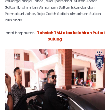
keluarga diraja Johor , cucu pertama Sultan Johor,
Sultan Ibrahim Ibni Almarhum Sultan Iskandar dan
Permaisuri Johor, Raja Zarith Sofiah Almarhum Sultan
Idris Shah.
entri berpautan :
Tahniah TMJ atas kelahiran Puteri
Sulung