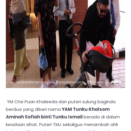
YM Che Puan Khaleeda dan puteri sulung baginda
berdua yang diberi nama
YAM Tunku Khalsom
Aminah Sofiah binti Tunku Ismail
berada di dalam
keadaan sihat. Puteri TMJ sekaligus menambah ahli