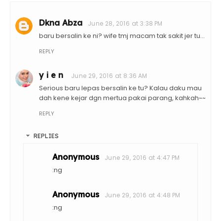
Dkna Abza
June 28, 2016 at 3:38 PM
baru bersalin ke ni? wife tmj macam tak sakit jer tu...
REPLY
y i e n
June 29, 2016 at 8:36 AM
Serious baru lepas bersalin ke tu? Kalau daku mau
dah kene kejar dgn mertua pakai parang, kahkah~~
REPLY
REPLIES
Anonymous
June 29, 2016 at 4:47 PM
:ng
Anonymous
June 29, 2016 at 4:48 PM
:ng