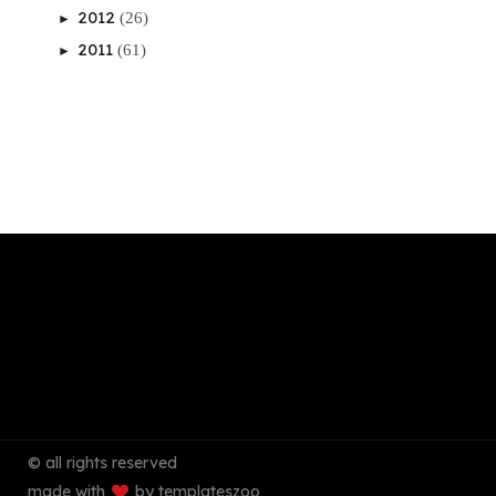
2012
(26)
►
2011
(61)
►
© all rights reserved
made with
by templateszoo