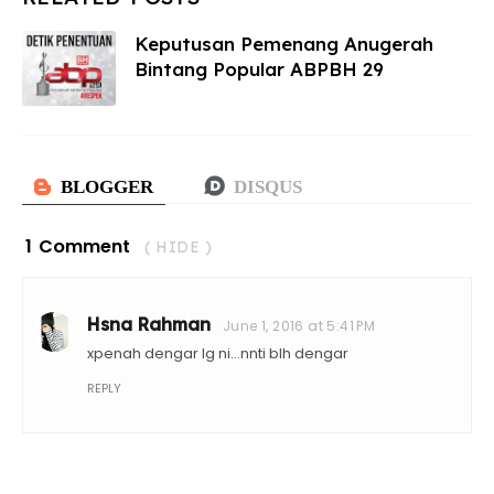
Keputusan Pemenang Anugerah
Bintang Popular ABPBH 29
1 Comment
( HIDE )
Hsna Rahman
June 1, 2016 at 5:41 PM
xpenah dengar lg ni...nnti blh dengar
REPLY