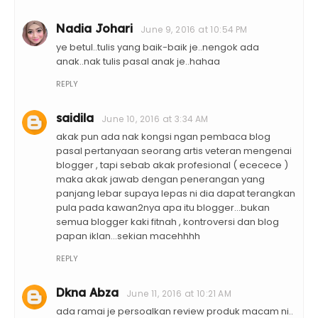
Nadia Johari
June 9, 2016 at 10:54 PM
ye betul..tulis yang baik-baik je..nengok ada
anak..nak tulis pasal anak je..hahaa
REPLY
saidila
June 10, 2016 at 3:34 AM
akak pun ada nak kongsi ngan pembaca blog
pasal pertanyaan seorang artis veteran mengenai
blogger , tapi sebab akak profesional ( ececece )
maka akak jawab dengan penerangan yang
panjang lebar supaya lepas ni dia dapat terangkan
pula pada kawan2nya apa itu blogger...bukan
semua blogger kaki fitnah , kontroversi dan blog
papan iklan...sekian macehhhh
REPLY
Dkna Abza
June 11, 2016 at 10:21 AM
ada ramai je persoalkan review produk macam ni..