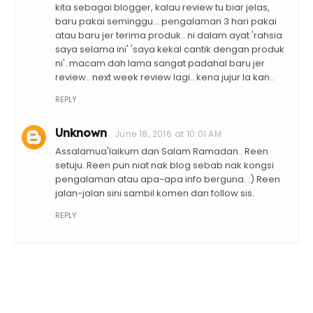
kita sebagai blogger, kalau review tu biar jelas,
baru pakai seminggu... pengalaman 3 hari pakai
atau baru jer terima produk.. ni dalam ayat 'rahsia
saya selama ini' 'saya kekal cantik dengan produk
ni'..macam dah lama sangat padahal baru jer
review.. next week review lagi.. kena jujur la kan..
REPLY
Unknown
June 18, 2016 at 10:01 AM
Assalamua'laikum dan Salam Ramadan.. Reen
setuju. Reen pun niat nak blog sebab nak kongsi
pengalaman atau apa-apa info berguna. :) Reen
jalan-jalan sini sambil komen dan follow sis.
REPLY