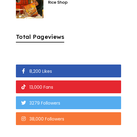
Rice Shop
Total Pageviews
8,200 Likes
13,000 Fans
3279 Followers
38,000 Followers