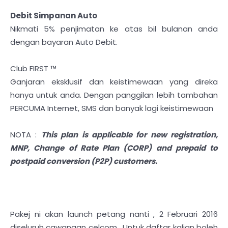
Debit Simpanan Auto
Nikmati 5% penjimatan ke atas bil bulanan anda
dengan bayaran Auto Debit.
Club FIRST ™
Ganjaran eksklusif dan keistimewaan yang direka
hanya untuk anda. Dengan panggilan lebih tambahan
PERCUMA Internet, SMS dan banyak lagi keistimewaan
NOTA :
This plan is applicable for new registration,
MNP, Change of Rate Plan (CORP) and prepaid to
postpaid conversion (P2P) customers.
Pakej ni akan launch petang nanti , 2 Februari 2016
diseluruh cawangan celcom . Untuk daftar kalian boleh