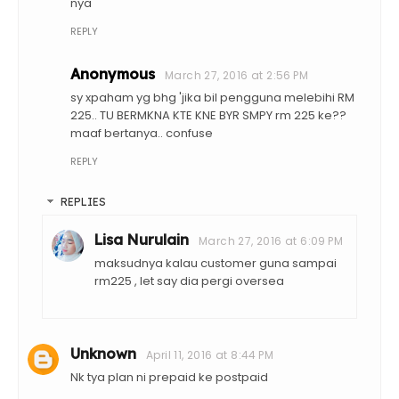
nya
REPLY
Anonymous
March 27, 2016 at 2:56 PM
sy xpaham yg bhg 'jika bil pengguna melebihi RM
225.. TU BERMKNA KTE KNE BYR SMPY rm 225 ke??
maaf bertanya.. confuse
REPLY
REPLIES
Lisa Nurulain
March 27, 2016 at 6:09 PM
maksudnya kalau customer guna sampai
rm225 , let say dia pergi oversea
Unknown
April 11, 2016 at 8:44 PM
Nk tya plan ni prepaid ke postpaid