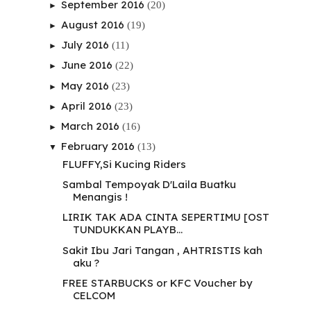
September 2016
(20)
►
August 2016
(19)
►
July 2016
(11)
►
June 2016
(22)
►
May 2016
(23)
►
April 2016
(23)
►
March 2016
(16)
►
February 2016
(13)
▼
FLUFFY,Si Kucing Riders
Sambal Tempoyak D'Laila Buatku
Menangis !
LIRIK TAK ADA CINTA SEPERTIMU [OST
TUNDUKKAN PLAYB...
Sakit Ibu Jari Tangan , AHTRISTIS kah
aku ?
FREE STARBUCKS or KFC Voucher by
CELCOM