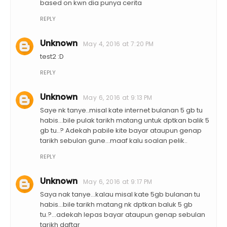
based on kwn dia punya cerita
REPLY
Unknown
May 4, 2016 at 7:20 PM
test2 :D
REPLY
Unknown
May 6, 2016 at 9:13 PM
Saye nk tanye..misal kate internet bulanan 5 gb tu
habis...bile pulak tarikh matang untuk dptkan balik 5
gb tu..? Adekah pabile kite bayar ataupun genap
tarikh sebulan gune...maaf kalu soalan pelik..
REPLY
Unknown
May 6, 2016 at 9:17 PM
Saya nak tanye...kalau misal kate 5gb bulanan tu
habis...bile tarikh matang nk dptkan baluk 5 gb
tu.?...adekah lepas bayar ataupun genap sebulan
tarikh daftar