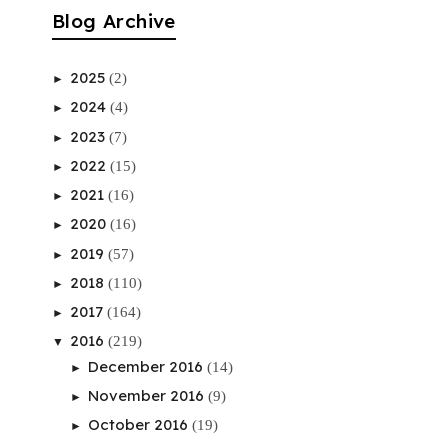
Blog Archive
2025
(2)
►
2024
(4)
►
2023
(7)
►
2022
(15)
►
2021
(16)
►
2020
(16)
►
2019
(57)
►
2018
(110)
►
2017
(164)
►
2016
(219)
▼
December 2016
(14)
►
November 2016
(9)
►
October 2016
(19)
►