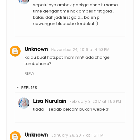
sepatutnya ambek packge phne tu sama
time dengan time nak ambek first gold .
kalau dah jadi first gold... boleh pi
cawangan bluecube terdekat :)
Unknown
November 24, 2016 at 4:53 PM
kalau buat hotspot mcm mn? ada charge
tambahan x?
REPLY
REPLIES
Lisa Nurulain
February 3, 2017 at 1:56 PM
tiada ,,. sebab celcom bukan webe :P
Unknown
January 28, 2017 at 1:51 PM