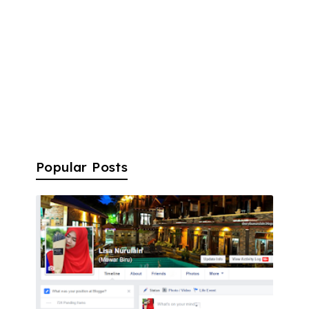
Popular Posts