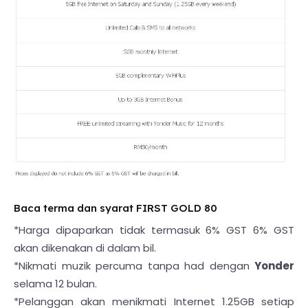
Baca terma dan syarat FIRST GOLD 80
*Harga dipaparkan tidak termasuk 6% GST 6% GST
akan dikenakan di dalam bil.
*Nikmati muzik percuma tanpa had dengan
Yonder
selama 12 bulan.
*Pelanggan akan menikmati Internet 1.25GB setiap