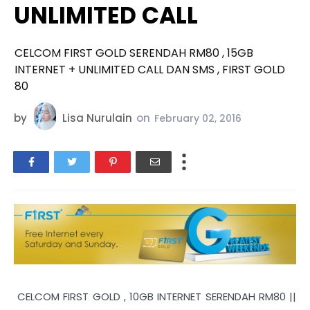
UNLIMITED CALL
CELCOM FIRST GOLD SERENDAH RM80 , 15GB
INTERNET + UNLIMITED CALL DAN SMS , FIRST GOLD
80
by
Lisa Nurulain
on
February 02, 2016
CELCOM FIRST GOLD , 10GB INTERNET SERENDAH RM80 ||