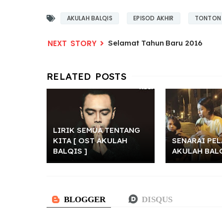
AKULAH BALQIS
EPISOD AKHIR
TONTON
Selamat Tahun Baru 2016
LIRIK SEMUA TENTANG
KITA [ OST AKULAH
SENARAI PE
BALQIS ]
AKULAH BAL