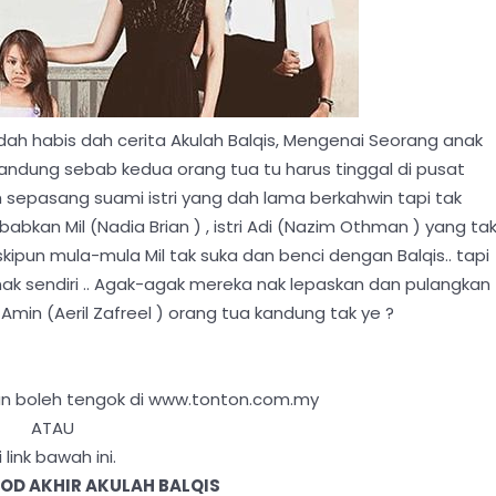
 dah habis dah cerita Akulah Balqis, Mengenai Seorang anak
ndung sebab kedua orang tua tu harus tinggal di pusat
h sepasang suami istri yang dah lama berkahwin tapi tak
kan Mil (Nadia Brian ) , istri Adi (Nazim Othman ) yang ta
kipun mula-mula Mil tak suka dan benci dengan Balqis.. tapi
k sendiri .. Agak-agak mereka nak lepaskan dan pulangkan
 Amin (Aeril Zafreel ) orang tua kandung tak ye ?
an boleh tengok di www.tonton.com.my
ATAU
i link bawah ini.
OD AKHIR AKULAH BALQIS