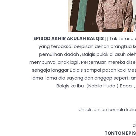
EPISOD AKHIR AKULAH BALQIS
|| Tak terasa
yang terpaksa berpisah denan orangtua ka
pemulihan dadah , Balqis pulak di asuh ole
mempunyai anak lagi . Pertemuan mereka disebab
sengaja langgar Balqis sampai patah kaki. Mes
lama-lama dia sayang dan anggap seperti ana
Balqis ke Ibu (Nabila Huda ) Bapa ,
Untuktonton semula kali
d
TONTON EPIS