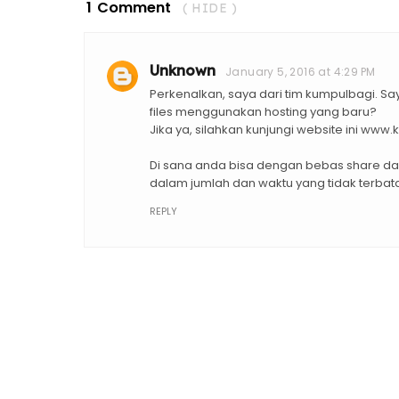
1 Comment
( HIDE )
Unknown
January 5, 2016 at 4:29 PM
Perkenalkan, saya dari tim kumpulbagi. S
files menggunakan hosting yang baru?
Jika ya, silahkan kunjungi website ini ww
Di sana anda bisa dengan bebas share dan 
dalam jumlah dan waktu yang tidak terbatas,
REPLY