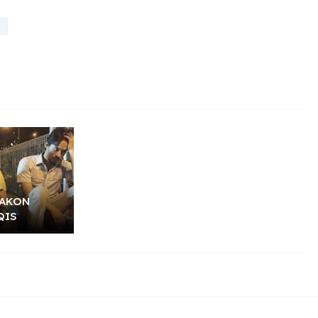
LAKON
QIS