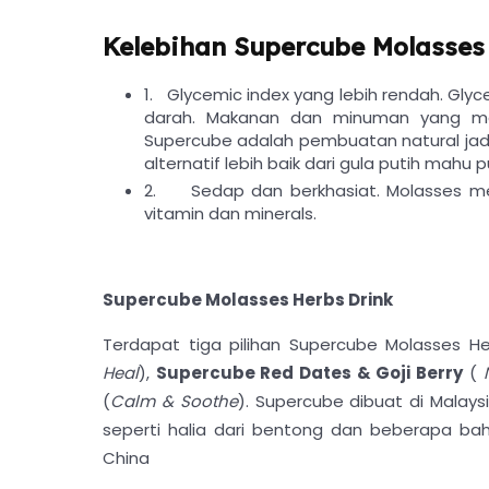
Kelebihan Supercube Molasses 
1.
Glycemic index yang lebih rendah. Gly
darah. Makanan dan minuman yang menj
Supercube adalah pembuatan natural jad
alternatif lebih baik dari gula putih mahu 
2.
Sedap dan berkhasiat. Molasses m
vitamin dan minerals.
Supercube Molasses Herbs Drink
Terdapat tiga pilihan Supercube Molasses He
Heal
),
Supercube Red Dates & Goji Berry
(
N
(
Calm & Soothe
). Supercube dibuat di Malay
seperti halia dari bentong dan beberapa bah
China