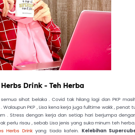
Herbs Drink - Teh Herba
semua sihat belaka . Covid tak hilang lagi dan PKP masi
 Walaupun PKP , Lisa kena kerja juga fulltime wakk , penat t
m . Stress dengan kerja dan setiap hari berjumpa denga
ak perlu risau , sebab Lisa jenis yang suka minum teh herba.
es Herbs Drink
yang tiada kafein.
Kelebihan Supercub