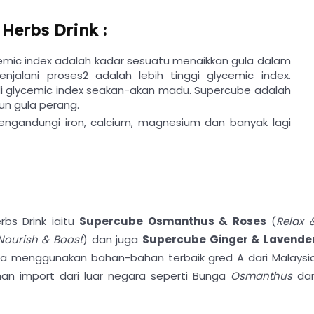
Herbs Drink :
cemic index adalah kadar sesuatu menaikkan gula dalam
alani proses2 adalah lebih tinggi glycemic index.
i glycemic index seakan-akan madu. Supercube adalah
pun gula perang.
engandungi iron, calcium, magnesium dan banyak lagi
rbs Drink iaitu
Supercube Osmanthus & Roses
(
Relax 
ourish & Boost
) dan juga
Supercube Ginger & Lavende
sia menggunakan bahan-bahan terbaik gred A dari Malaysi
an import dari luar negara seperti Bunga
Osmanthus
dar