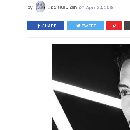
by
Lisa Nurulain
on
April 20, 2018
SHARE
TWEET