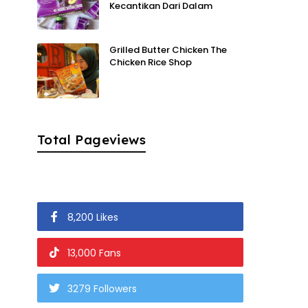
Kecantikan Dari Dalam
Grilled Butter Chicken The
Chicken Rice Shop
Total Pageviews
8,200 Likes
13,000 Fans
3279 Followers