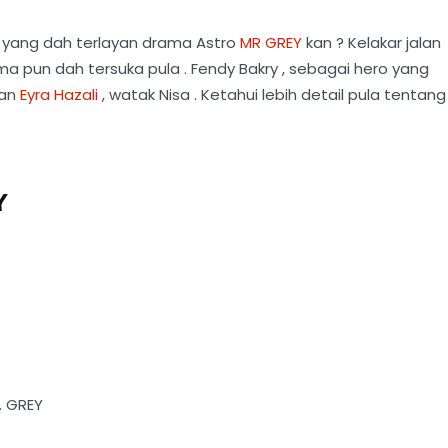
g yang dah terlayan drama Astro
MR GREY
kan ? Kelakar jalan
ma pun dah tersuka pula . Fendy Bakry , sebagai hero yang
gan
Eyra Hazali
, watak Nisa . Ketahui lebih detail pula tentang
Y
. GREY