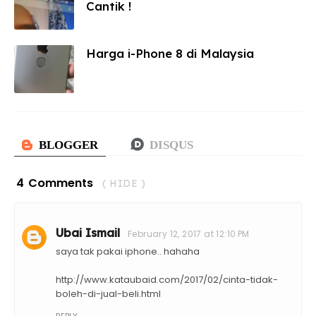
Cantik !
Harga i-Phone 8 di Malaysia
4 Comments
( HIDE )
Ubai Ismail
February 12, 2017 at 12:10 PM
saya tak pakai iphone.. hahaha
http://www.kataubaid.com/2017/02/cinta-tidak-
boleh-di-jual-beli.html
REPLY