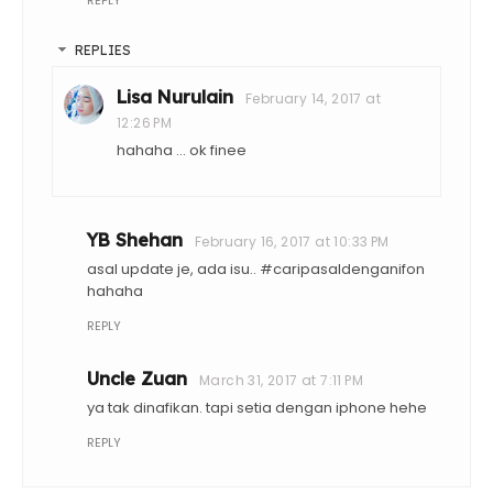
REPLIES
Lisa Nurulain
February 14, 2017 at
12:26 PM
hahaha ... ok finee
YB Shehan
February 16, 2017 at 10:33 PM
asal update je, ada isu.. #caripasaldenganifon
hahaha
REPLY
Uncle Zuan
March 31, 2017 at 7:11 PM
ya tak dinafikan. tapi setia dengan iphone hehe
REPLY