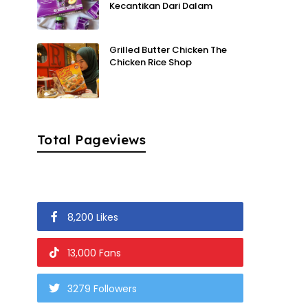
Kecantikan Dari Dalam
Grilled Butter Chicken The
Chicken Rice Shop
Total Pageviews
8,200 Likes
13,000 Fans
3279 Followers