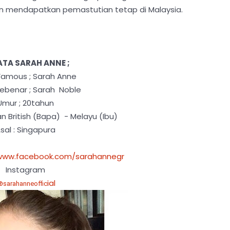
kan mendapatkan pemastutian tetap di Malaysia.
ATA SARAH ANNE ;
amous ; Sarah Anne
benar ; Sarah Noble
Umur ; 20tahun
 British (Bapa) - Melayu (Ibu)
sal : Singapura
/www.facebook.com/sarahannegr
Instagram
@
ial
sarahanneoffic