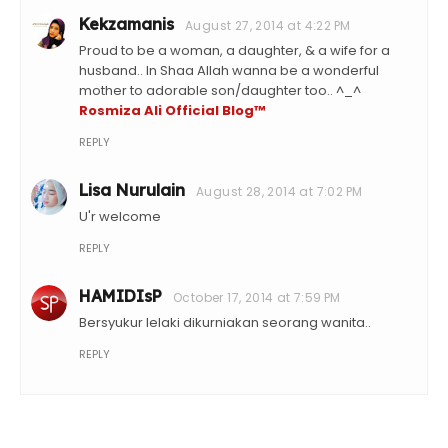
Kekzamanis
August 27, 2014 at 4:22 PM
Proud to be a woman, a daughter, & a wife for a
husband.. In Shaa Allah wanna be a wonderful
mother to adorable son/daughter too.. ^_^
Rosmiza Ali Official Blog™
REPLY
Lisa Nurulain
August 28, 2014 at 7:02 PM
U'r welcome
REPLY
HAMIDIsP
October 17, 2014 at 7:59 PM
Bersyukur lelaki dikurniakan seorang wanita..
REPLY