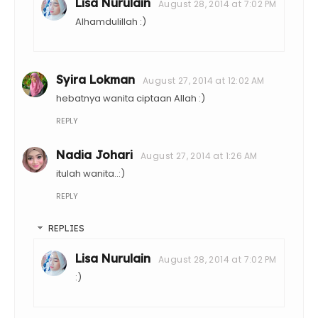
Lisa Nurulain
August 28, 2014 at 7:02 PM
Alhamdulillah :)
Syira Lokman
August 27, 2014 at 12:02 AM
hebatnya wanita ciptaan Allah :)
REPLY
Nadia Johari
August 27, 2014 at 1:26 AM
itulah wanita..:)
REPLY
REPLIES
Lisa Nurulain
August 28, 2014 at 7:02 PM
:)