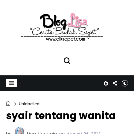
Unlabelled
syair tentang wanita
by
Lisa Nurulain
on