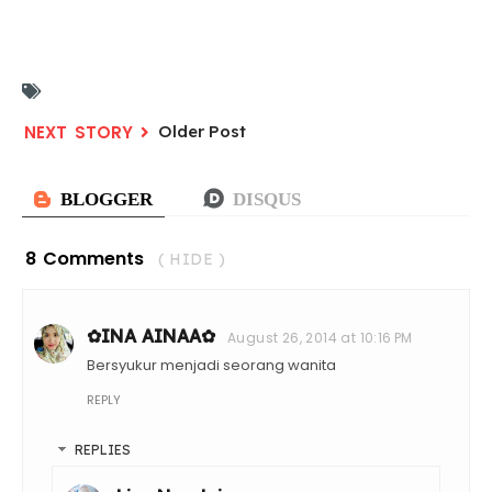
Older Post
8 Comments
( HIDE )
✿INA AINAA✿
August 26, 2014 at 10:16 PM
Bersyukur menjadi seorang wanita
REPLY
REPLIES