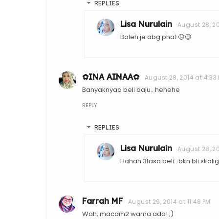
REPLIES
Lisa Nurulain
August 28, 20
Boleh je abg phat 😕😉
✿INA AINAA✿
August 28, 2014 at 4:33
Banyaknyaa beli baju.. hehehe
REPLY
REPLIES
Lisa Nurulain
August 28, 20
Hahah 3fasa beli.. bkn bli skali
Farrah MF
August 29, 2014 at 11:48 PM
Wah, macam2 warna ada! ;)