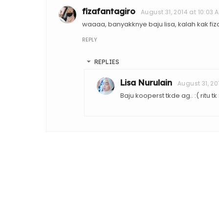
fizafantagiro
August 31, 2014 at 10:03 
waaaa, banyakknye baju lisa, kalah kak fiza
REPLY
REPLIES
Lisa Nurulain
August 31, 20
Baju kooperst tkde ag.. :( ritu 