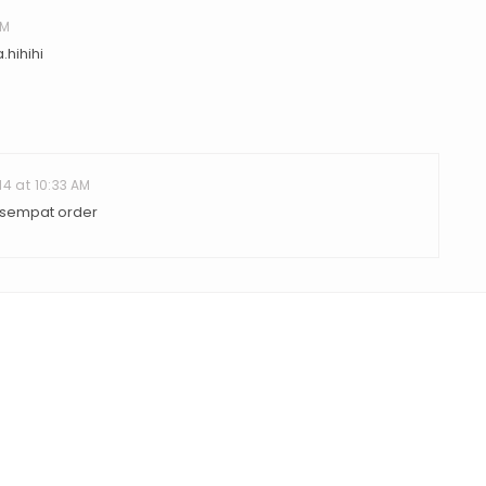
AM
.hihihi
14 at 10:33 AM
tk sempat order