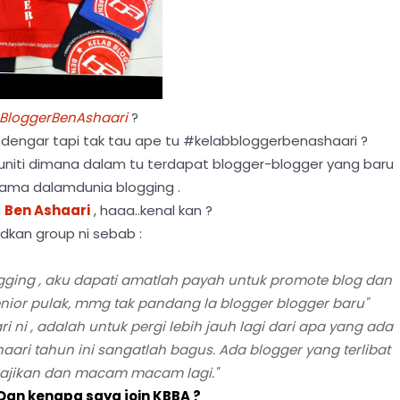
BloggerBenAshaari
?
alu dengar tapi tak tau ape tu #kelabbloggerbenashaari ?
muniti dimana dalam tu terdapat blogger-blogger yang baru
lama dalamdunia blogging .
h
Ben Ashaari
, haaa..kenal kan ?
dkan group ni sebab :
ogging , aku dapati amatlah payah untuk promote blog dan
enior pulak, mmg tak pandang la blogger blogger baru"
i , adalah untuk pergi lebih jauh lagi dari apa yang ada
ri tahun ini sangatlah bagus. Ada blogger yang terlibat
ajikan dan macam macam lagi."
Dan kenapa saya join KBBA ?