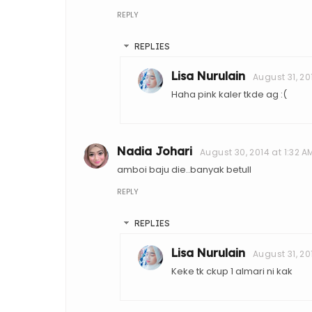
REPLY
REPLIES
Lisa Nurulain
August 31, 20
Haha pink kaler tkde ag :(
Nadia Johari
August 30, 2014 at 1:32 A
amboi baju die..banyak betull
REPLY
REPLIES
Lisa Nurulain
August 31, 20
Keke tk ckup 1 almari ni kak