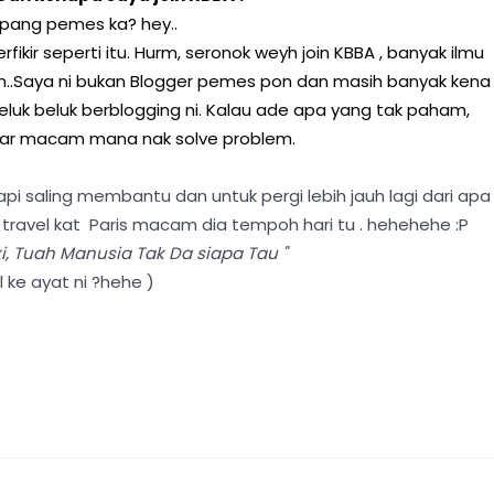
pang pemes ka? hey..
ikir seperti itu. Hurm, seronok weyh join KBBA , banyak ilmu
lah..Saya ni bukan Blogger pemes pon dan masih banyak kena
luk beluk berblogging ni. Kalau ade apa yang tak paham,
ajar macam mana nak solve problem.
api saling membantu dan untuk pergi lebih jauh lagi dari apa
travel kat Paris macam dia tempoh hari tu . hehehehe :P
, Tuah Manusia Tak Da siapa Tau "
l ke ayat ni ?hehe )