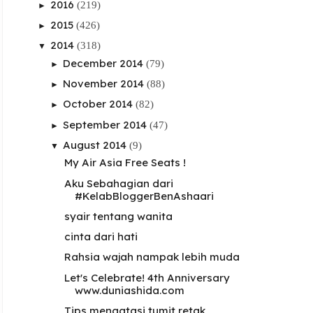
2016
(219)
►
2015
(426)
►
2014
(318)
▼
December 2014
(79)
►
November 2014
(88)
►
October 2014
(82)
►
September 2014
(47)
►
August 2014
(9)
▼
My Air Asia Free Seats !
Aku Sebahagian dari
#KelabBloggerBenAshaari
syair tentang wanita
cinta dari hati
Rahsia wajah nampak lebih muda
Let's Celebrate! 4th Anniversary
www.duniashida.com
Tips mengatasi tumit retak