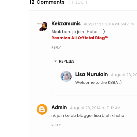
12 Comments
( HIDE )
Kekzamanis
August 27, 2014 at 6:42 PM
Akak baru je join.. Hehe.. =)
Rosmiza Ali Official Blog™
REPLY
REPLIES
Lisa Nurulain
August 28, 20
Welcome to the KBBA :)
Admin
August 28, 2014 at 11:12 AM
nk join kelab blogger lisa bleh x huhu
REPLY